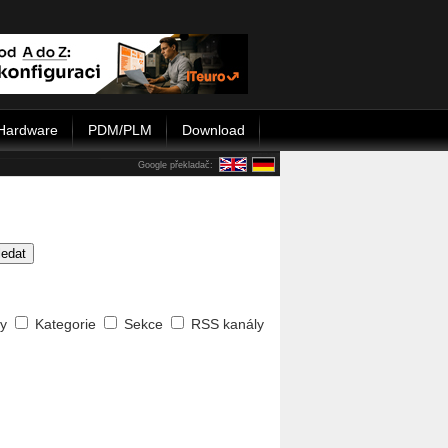
Hardware
PDM/PLM
Download
Google překladač:
ledat
ty
Kategorie
Sekce
RSS kanály