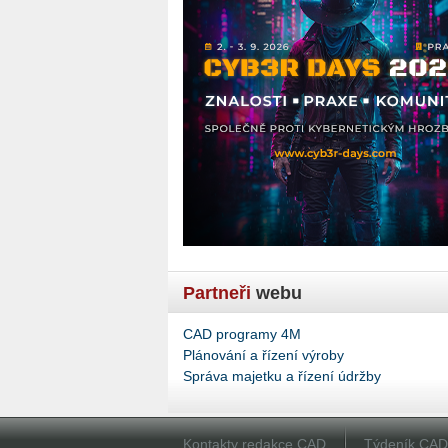
Partneři
webu
CAD programy 4M
Plánování a řízení výroby
Správa majetku a řízení údržby
Kontakty redakce CAD
Týdeník CA