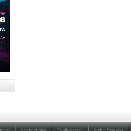
Dnews
Kalendář akcí
Ceník inzerce
Archív časopisu