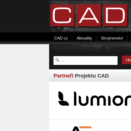
CAD.cz
Aktuality
Strojírenství
Partneři
Projektu CAD