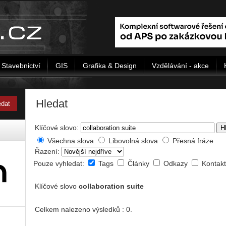
Stavebnictví
GIS
Grafika & Design
Vzdělávání - akce
Hledat
Klíčové slovo:
H
Všechna slova
Libovolná slova
Přesná fráze
Řazení:
Pouze vyhledat:
Tags
Články
Odkazy
Kontak
Klíčové slovo
collaboration suite
Celkem nalezeno výsledků : 0.