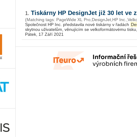
Tiskárny HP DesignJet již 30 let ve
1.
(Matching tags: PageWi­de XL Pro,De­sig­n­Jet,HP Inc.,Vel
Spo­leč­nost HP Inc. před­sta­vi­la nové tis­kár­ny v řa­dách
De­
skyt­nou uži­va­te­lům, vě­nu­jí­cím se vel­ko­for­má­to­vé­mu tisku, 
Pátek, 17 Září 2021