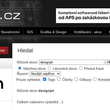
Stavebnictví
GIS
Grafika & Design
Vzdělávání - akce
Hledat
Klíčové slovo:
H
Všechna slova
Libovolná slova
Přesná fráze
Řazení:
Pouze vyhledat:
Tags
Články
Odkazy
Kontak
Klíčové slovo
de­sig­n­jet
Celkem nalezeno výsledků : 1.