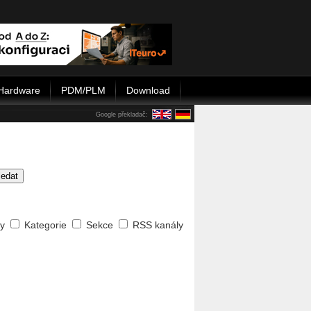
Hardware
PDM/PLM
Download
Google překladač:
ledat
ty
Kategorie
Sekce
RSS kanály