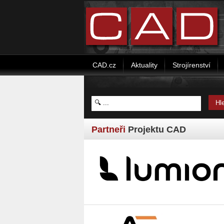
CAD.cz
Aktuality
Strojírenství
Partneři
Projektu CAD