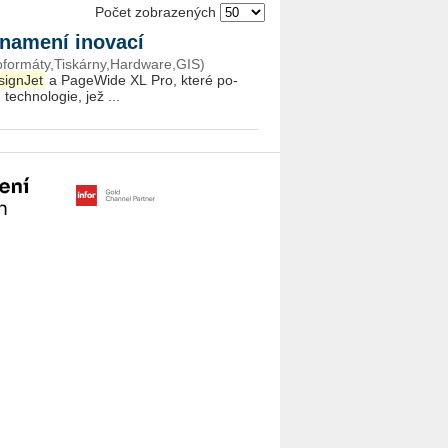
Počet zobrazených
 znamení inovací
koformáty,Tiskárny,Hardware,GIS)
sig­n­Jet
a PageWi­de XL Pro, které po­
tech­no­lo­gie, jež ...