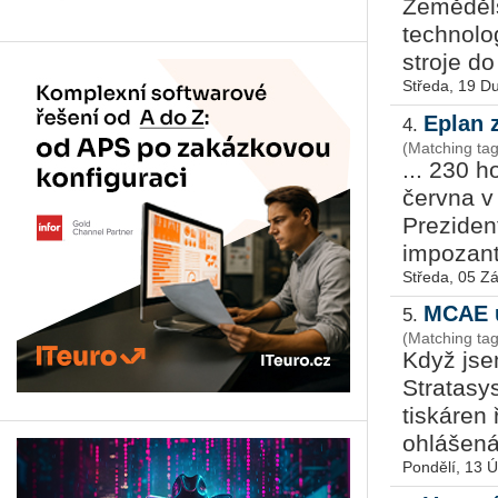
Ze­mě­děl­
tech­no­lo
stro­je do
Středa, 19 D
Eplan 
4.
(Matching tag
... 230 h
června v
Prezident
impozantn
Středa, 05 Zá
MCAE u
5.
(Matching ta
Když jse
Stratasy
tiskáren
ohlášená
Pondělí, 13 