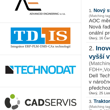
Nový s
1.
(Matching ta
AOC mění 
Nová řada 
o­nál­ní pr
Úterý, 16 Če
Inov
2.
vyšší v
(Matchin
FDH+,Voz
Dell Tech­
v ná­roč­
před­cho­z
Úterý, 25 Lis
Trakto
3.
(Matching ta