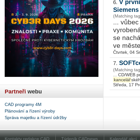
V prvn
6.
Siemen
(Matching tag
... vůbe
vyrobená
se nachá
ve měste
Čtvrtek, 04 
SOFTco
7.
(Matching tag
... CD/WEB pr
kancelář
Středa, 17 P
Partneři
webu
CAD programy 4M
Plánování a řízení výroby
Správa majetku a řízení údržby
Kontakty redakce CAD
Týdeník CADnews
Kalendář akcí