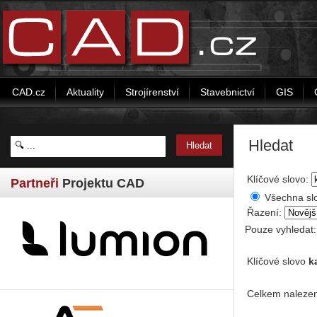
CAD.cz
Aktuality
Strojírenství
Stavebnictví
GIS
Hledat
Klíčové slovo:
Partneři
Projektu CAD
Všechna sl
Řazení:
Pouze vyhledat
Klíčové slovo
k
Celkem nalezen