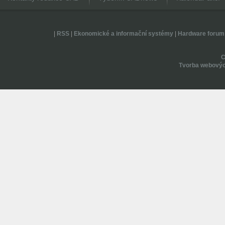
|
RSS
|
Ekonomické a informační systémy
|
Hardware forum
Tvorba webovýc