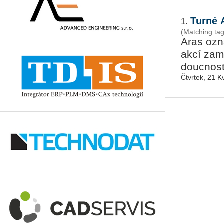
Turné 
1.
(Matching tag
Aras ozna
akcí za­mě
douc­nost 
Čtvrtek, 21 K