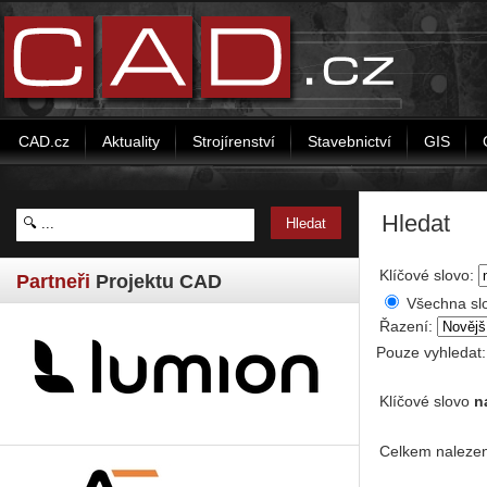
CAD.cz
Aktuality
Strojírenství
Stavebnictví
GIS
Hledat
Klíčové slovo:
Partneři
Projektu CAD
Všechna sl
Řazení:
Pouze vyhledat
Klíčové slovo
n
Celkem nalezen