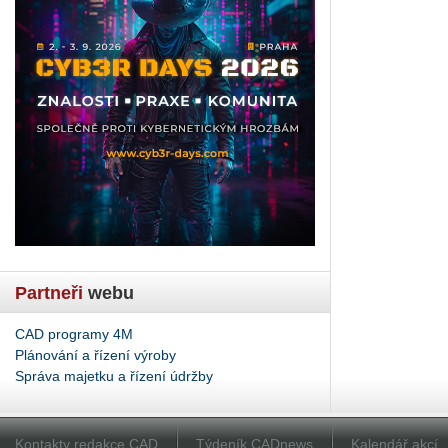
Partneři
webu
CAD programy 4M
Plánování a řízení výroby
Správa majetku a řízení údržby
Kontakty redakce CAD
Týdeník CADnews
Kalendář akcí