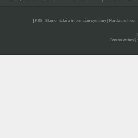
|
RSS
|
Ekonomické a informační systémy
|
Hardware forum
Tvorba webovýc