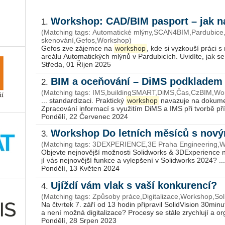
Workshop: CAD/BIM pasport – jak n
1.
(Matching tags: Automatické mlýny,SCAN4BIM,Pardubic
skenování,Gefos,Workshop)
Gefos zve zá­jem­ce na
workshop
, kde si vy­zkou­ší práci s 
are­á­lu Au­to­ma­tic­kých mlýnů v Par­du­bi­cích. Uvi­dí­te, jak se m
Středa, 01 Říjen 2025
BIM a oceňování – DiMS podkladem 
2.
(Matching tags: IMS,buil­ding­SMART,DiMS,Čas,CzBIM,Wo
... stan­dar­di­za­ci. Prak­tic­ký
workshop
na­va­zu­je na do­ku
Zpra­co­vá­ní in­for­ma­cí s vy­u­ži­tím DiMS a IMS při tvor­bě pří­
Pondělí, 22 Červenec 2024
Workshop Do letních měsíců s n
3.
(Matching tags: 3DEXPERIENCE,3E Praha Engineering,W
Ob­jev­te nej­no­věj­ší mož­nos­ti So­lid­works & 3D­Ex­pe­ri­en­
jí vás nej­no­věj­ší funk­ce a vy­lep­še­ní v So­lid­works 2024? ...
Pondělí, 13 Květen 2024
Ujíždí vám vlak s vaší konkurencí?
4.
(Matching tags: Způsoby práce,Digitalizace,Workshop,Sol
Na čtvr­tek 7. září od 13 hodin při­pra­vil So­li­dVi­si­on 30­mi­
a není možná di­gi­ta­li­za­ce? Pro­ce­sy se stále zrych­lu­jí a or­g
Pondělí, 28 Srpen 2023