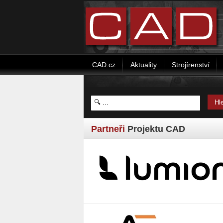
CAD.cz
Aktuality
Strojírenství
Partneři
Projektu CAD