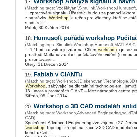
Workshop Analýza signálů a návrh d
17.
(Matching tags: Vzdělávání,Simulink,Workshop,Humusof
... zpracování signálu. Účastníci budou za pomoci lektor
z nahrávky.
Workshop
je určen pro všechny, kteří se chtě
s nástroji ...
Pátek, 30 Květen 2014
Humusoft pořádá workshop Počítač
18.
(Matching tags: Simulink,Workshop,Humusoft,MATLAB,Co
... 12 hodin a vstup je zdarma. Cílem
workshop
u je sezn
prostředí Matlabu v oblasti počítačového vidění (computer
prezentované ...
Úterý, 11 Březen 2014
Fablab v CIANTu
19.
(Matching tags: Workshop,3D skenování,Technologie,3D 
Workshop
, zabývající se digitálními technologiemi, jemu
13. února v prostorách CIANT – Mezinárodního centra pro
Středa, 05 Únor 2014
Workshop o 3D CAD modeláři solid
20.
(Matching tags: Workshop,Advanced Engineering,solidThin
CAD)
Společnost Advanced Engineering zve zájemce 27. června
workshop
Topologická optimalizace v 3D CAD modeláři so
konstrukční ...