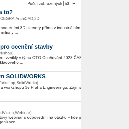
Počet zobrazených
a to?
e,CEGRA,ArchiCAD,3D
mo­der­ní­mi 3D ske­ne­ry přímo v in­dustri­ál­ním
i­li­o­ny ...
pro ocenění stavby
rkshop)
­ment vznik­lý v týmu OTO Oceňování 2023 ČAS:
kla­do­vé­ho ...
ovým SOLIDWORKS
orkshop,SolidWorks)
ce na worksho­pu 3e Praha En­gi­nee­rin­gu. Za­jí­ma­
idVision,Webinar)
nu­to­vý webi­nář s od­po­věď­mi na otáz­ku – kde je
a­ni­za­ce ...