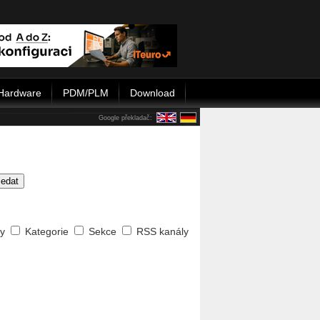
Hardware
PDM/PLM
Download
Google překladač:
ledat
ty
Kategorie
Sekce
RSS kanály