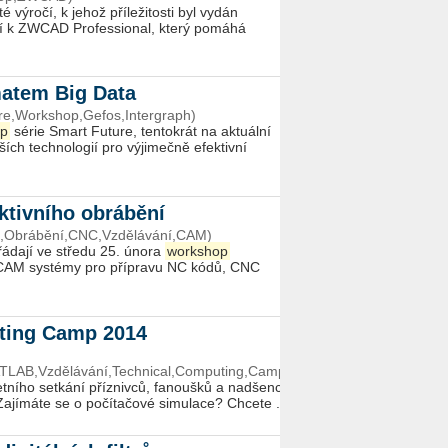
ýročí, k jehož příležitosti byl vydán
í k ZWCAD Professional, který pomáhá
matem Big Data
tre,Workshop,Gefos,Intergraph)
p
série Smart Future, tentokrát na aktuální
ch technologií pro výjimečně efektivní
ktivního obrábění
ha,Obrábění,CNC,Vzdělávání,CAM)
ádají ve středu 25. února
workshop
 CAM systémy pro přípravu NC kódů, CNC
uting Camp 2014
TLAB,Vzdělávání,Technical,Computing,Camp)
tního setkání příznivců, fanoušků a nadšenců
ajímáte se o počítačové simulace? Chcete ...