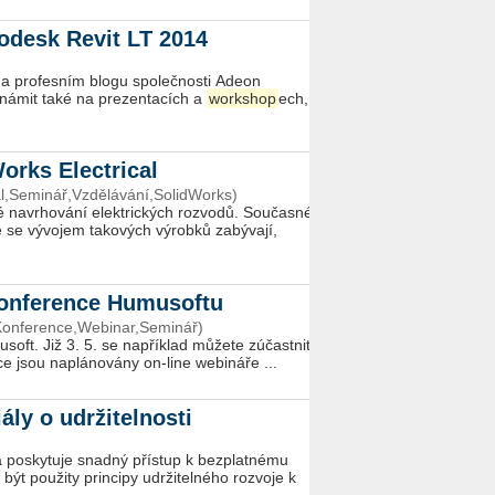
odesk Revit LT 2014
 na profesním blogu společnosti Adeon
ámit také na prezentacích a
workshop
ech,
orks Electrical
al,Seminář,Vzdělávání,SolidWorks)
é navrhování elektrických rozvodů. Současné
ré se vývojem takových výrobků zabývají,
konference Humusoftu
onference,Webinar,Seminář)
ft. Již 3. 5. se například můžete zúčastnit
e jsou naplánovány on-line webináře ...
ály o udržitelnosti
iva poskytuje snadný přístup k bezplatnému
t použity principy udržitelného rozvoje k