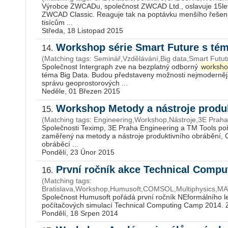
Výrobce ZWCADu, společnost ZWCAD Ltd., oslavuje 15leté v
ZWCAD Classic. Reaguje tak na poptávku menšího řešen
tisícům ...
Středa, 18 Listopad 2015
Workshop série Smart Future s té
14.
(Matching tags: Seminář,Vzdělávání,Big data,Smart Futu
Společnost Intergraph zve na bezplatný odborný
worksho
téma Big Data. Budou představeny možnosti nejmodernější
správu geoprostorových ...
Neděle, 01 Březen 2015
Workshop Metody a nástroje produ
15.
(Matching tags: Engineering,Workshop,Nástroje,3E Pra
Společnosti Teximp, 3E Praha Engineering a TM Tools poř
zaměřený na metody a nástroje produktivního obrábění,
obráběcí ...
Pondělí, 23 Únor 2015
První ročník akce Technical Comp
16.
(Matching tags:
Bratislava,Workshop,Humusoft,COMSOL,Multiphysics,MA
Společnost Humusoft pořádá první ročník NEformálního le
počítačových simulací Technical Computing Camp 2014. Z
Pondělí, 18 Srpen 2014