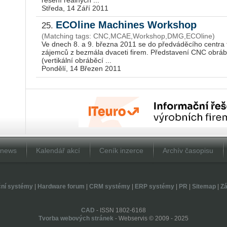
Středa, 14 Září 2011
ECOline Machines Workshop
25.
(Matching tags: CNC,MCAE,Workshop,DMG,ECOline)
Ve dnech 8. a 9. března 2011 se do předváděcího centra 
zájemců z bezmála dvaceti firem. Představení CNC obráb
(vertikální obráběcí ...
Pondělí, 14 Březen 2011
Dnews
Kalendář akcí
Ceník inzerce
Archív časopisu
ční systémy
|
Hardware forum
|
CRM systémy
|
ERP systémy
|
PR
|
Sitemap
|
Zá
CAD
- ISSN 1802-6168
Tvorba webových stránek
- Webservis © 2009 - 2025