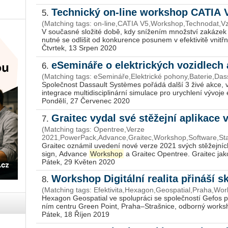
Technický on-line workshop CATIA
5.
(Matching tags: on-line,CATIA V5,Workshop,Technodat,Vz
V sou­čas­né slo­ži­té době, kdy sní­že­ním množ­ství za­ká­zek do
nutné se od­li­šit od kon­ku­ren­ce po­su­nem v efek­ti­vi­tě vnitř­n
Čtvrtek, 13 Srpen 2020
eSemináře o elektrických vozidlech 
6.
(Matching tags: eSemináře,Elektrické pohony,Baterie,D
Spo­leč­nost Dassault Systèmes po­řá­dá další 3 živé akce, ve 
in­te­gra­ce mul­ti­dis­ci­pli­nár­ní si­mu­la­ce pro urych­le­ní vý­vo­je 
Pondělí, 27 Červenec 2020
Graitec vydal své stěžejní aplikace 
7.
(Matching tags: Opentree,Verze
2021,PowerPack,Advance,Graitec,Workshop,Software,Sta
Grai­tec ozná­mil uve­de­ní nové verze 2021 svých stě­žej­ní
sign, Advan­ce
Workshop
a Grai­tec Open­t­ree. Grai­tec jako
Pátek, 29 Květen 2020
Workshop Digitální realita přináší s
8.
(Matching tags: Efektivita,Hexagon,Geospatial,Praha,Work
He­xa­gon Ge­o­spa­tial ve spo­lu­prá­ci se spo­leč­nos­tí Gefos 
ním cen­t­ru Green Point, Praha–Straš­ni­ce, od­bor­ný work­sh
Pátek, 18 Říjen 2019