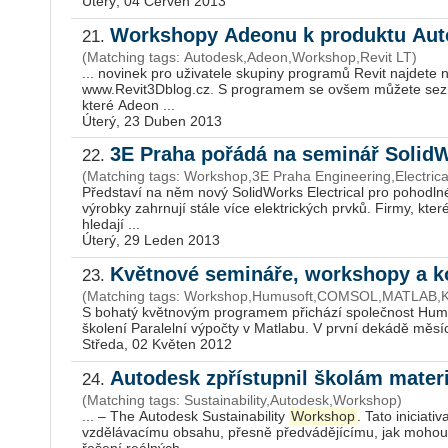
Úterý, 04 Červen 2013
Workshopy Adeonu k produktu Aut
21.
(Matching tags: Autodesk,Adeon,Workshop,Revit LT)
... novinek pro uživatele skupiny programů Revit najdete
www.Revit3Dblog.cz. S programem se ovšem můžete sezn
které Adeon ...
Úterý, 23 Duben 2013
3E Praha pořádá na seminář SolidW
22.
(Matching tags: Workshop,3E Praha Engineering,Electric
Představí na něm nový SolidWorks Electrical pro pohodln
výrobky zahrnují stále více elektrických prvků. Firmy, kte
hledají ...
Úterý, 29 Leden 2013
Květnové semináře, workshopy a 
23.
(Matching tags: Workshop,Humusoft,COMSOL,MATLAB,K
S bohatý květnovým programem přichází společnost Humuso
školení Paralelní výpočty v Matlabu. V první dekádě měsíc
Středa, 02 Květen 2012
Autodesk zpřístupnil školám materi
24.
(Matching tags: Sustainability,Autodesk,Workshop)
... – The Autodesk Sustainability
Workshop
. Tato iniciat
vzdělávacímu obsahu, přesně předvádějícímu, jak mohou bý
řešení reálných ...