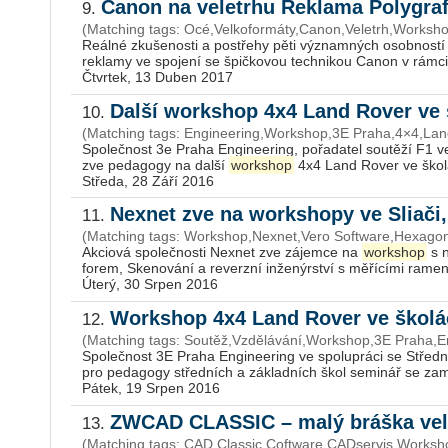
Canon na veletrhu Reklama Polygra
9.
(Matching tags: Océ,Velkoformáty,Canon,Veletrh,Worksh
Reálné zkušenosti a postřehy pěti významných osobností z
reklamy ve spojení se špičkovou technikou Canon v rámci
Čtvrtek, 13 Duben 2017
Další workshop 4x4 Land Rover ve
10.
(Matching tags: Engineering,Workshop,3E Praha,4×4,Lan
Společnost 3e Praha Engineering, pořadatel soutěží F1 v
zve pedagogy na další
workshop
4x4 Land Rover ve školác
Středa, 28 Září 2016
Nexnet zve na workshopy ve Sliači
11.
(Matching tags: Workshop,Nexnet,Vero Software,Hexagon,
Akciová společnosti Nexnet zve zájemce na
workshop
s n
forem, Skenování a reverzní inženýrství s měřícími ramen
Úterý, 30 Srpen 2016
Workshop 4x4 Land Rover ve škol
12.
(Matching tags: Soutěž,Vzdělávání,Workshop,3E Praha,E
Společnost 3E Praha Engineering ve spolupráci se Středn
pro pedagogy středních a základních škol seminář se zamě
Pátek, 19 Srpen 2016
ZWCAD CLASSIC – malý bráška v
13.
(Matching tags: CAD,Classic,Coftware,CADservis,Work