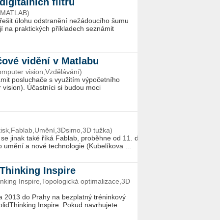
igitálních filtrů
t,MATLAB)
a řešit úlohu odstranění nežádoucího šumu
jí na praktických příkladech seznámit
ové vidění v Matlabu
mputer vision,Vzdělávání)
ámit posluchače s využitím výpočetního
 vision). Účastníci si budou moci
tisk,Fablab,Umění,3Dsimo,3D tužka)
ž se jinak také říká Fablab, proběhne od 11. do
 umění a nové technologie (Kubelíkova ...
Thinking Inspire
king Inspire,Topologická optimalizace,3D
 2013 do Prahy na bezplatný tréninkový
lidThinking Inspire. Pokud navrhujete