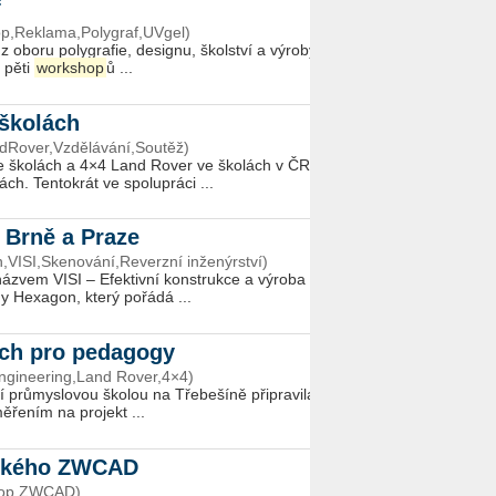
f
op,Reklama,Polygraf,UVgel)
 oboru polygrafie, designu, školství a výroby
 pěti
workshop
ů ...
 školách
dRover,Vzdělávání,Soutěž)
e školách a 4×4 Land Rover ve školách v ČR,
h. Tentokrát ve spolupráci ...
, Brně a Praze
VISI,Skenování,Reverzní inženýrství)
ázvem VISI – Efektivní konstrukce a výroba
y Hexagon, který pořádá ...
ách pro pedagogy
ngineering,Land Rover,4×4)
í průmyslovou školou na Třebešíně připravila
řením na projekt ...
elkého ZWCAD
shop,ZWCAD)