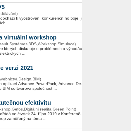
 V5
dělávání)
­chá­zí k vy­ost­řo­vá­ní kon­ku­renč­ní­ho boje, je
ích ...
a virtuální workshop
assault Systèmes,3DS,Workshop,Simulace)
kte­rých dis­ku­tu­je o pro­blé­mech a vý­ho­dách
elek­tric­kých ...
ve verzi 2021
vebnictví,Design,BIM)
ch apli­ka­cí Advan­ce Power­Pack, Advan­ce De­
 BIM soft­wa­ro­vá spo­leč­nost ...
kutečnou efektivitu
shop,Gefos,Digitální realita,Green Point)
po­řá­dá ve čtvr­tek 24. října 2019 v Kon­fe­renč­
op za­mě­ře­ný na té­ma ...