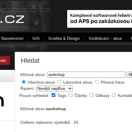
Stavebnictví
GIS
Grafika & Design
Vzdělávání - akce
Hledat
Klíčové slovo:
H
Všechna slova
Libovolná slova
Přesná fráze
Řazení:
Pouze vyhledat:
Tags
Články
Odkazy
Kontak
Klíčové slovo
workshop
Celkem nalezeno výsledků : 25.