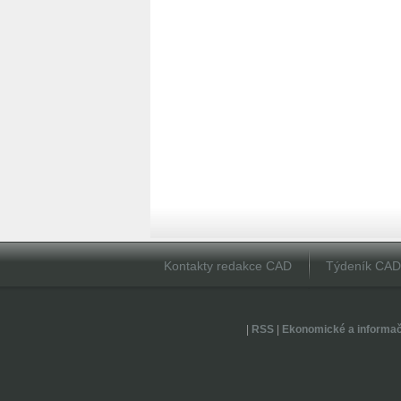
Kontakty redakce CAD
Týdeník CA
|
RSS
|
Ekonomické a informa