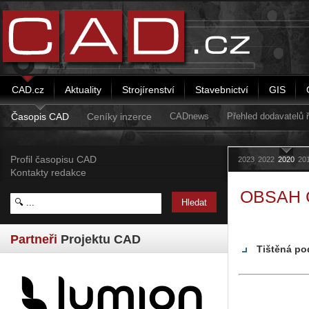
CAD.cz
Aktuality
Strojírenství
Stavebnictví
GIS
Časopis CAD
Ceníky inzerce
CADnews
Přehled dodavatelů
Profil časopisu CAD
2023
2022
2020
20
Kontakty redakce
OBSAH 
Partneři
Projektu CAD
Tištěná po