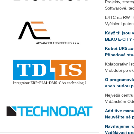
Projekty, strat
Softwarové, tec
E4TC na RWTH
Vyčíslení poten
Když tři jsou v
BEKO E-CITY 
Kobot UR5 au
Případová stu
Kolaborativní r
V období po ek
O programován
aneb budou p
Největší centru
V dánském Oden
Additive manu
Neuvěřitelné 
Navrhujeme ro
Vzdělávací pr