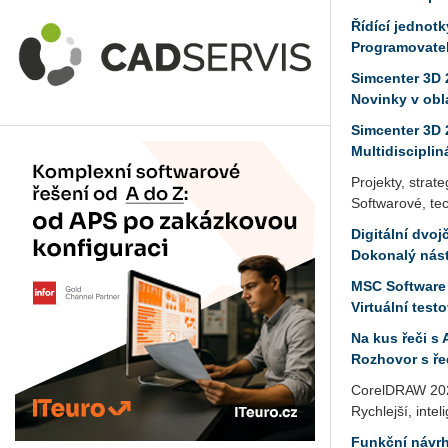
Řídící jednot
Programovatel
Simcenter 3D 
Novinky v obl
Simcenter 3D 
Multidisciplin
Projekty, strat
Softwarové, tec
Digitální dvoj
Dokonalý nást
MSC Software 
Virtuální test
Na kus řeči s
Rozhovor s ře
CorelDRAW 20
Rychlejší, inte
Funkční návr