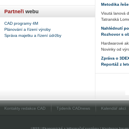
Metodika řeše
Partneři
webu
Visutá lanová 
Tatranská Lomn
CAD programy 4M
Nahlédnutí po
Plánování a řízení výroby
Rozhovor s o
Správa majetku a řízení údržby
Hardwarové akt
Novinky od výr
Zpráva o 3DE
Reportáž z let
Kontakty redakce CAD
Týdeník CADnews
Kalendář akcí
|
RSS
|
Ekonomické a informační systémy
|
Hardware forum