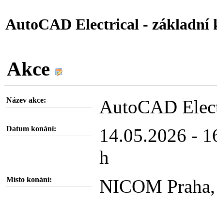
AutoCAD Electrical - základní 
Akce
Název akce:
AutoCAD Electr
Datum konání:
14.05.2026 - 1
h
Místo konání:
NICOM Praha, 