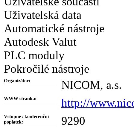
Uživatelské součásti
Uživatelská data
Automatické nástroje
Autodesk Valut
PLC moduly
Pokročilé nástroje
Organizátor:
NICOM, a.s.
WWW stránka:
http://www.nic
Vstupné / konferenční
9290
poplatek: