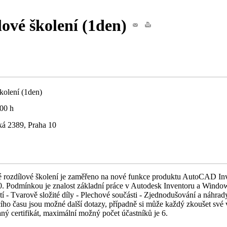
ové školení (1den)
kolení (1den)
.00 h
á 2389, Praha 10
rozdílové školení je zaměřeno na nové funkce produktu AutoCAD Inven
2010. Podmínkou je znalost základní práce v Autodesk Inventoru a Wi
tí - Tvarově složité díly - Plechové součásti - Zjednodušování a náhra
ho času jsou možné další dotazy, případně si může každý zkoušet své 
ý certifikát, maximální možný počet účastníků je 6.