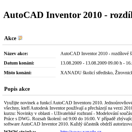
AutoCAD Inventor 2010 - rozdíl
Akce
Název akce:
AutoCAD Inventor 2010 - rozdílové š
Datum konání:
13.08.2009 - 13.08.2009 09.00 h - 16
Místo konání:
XANADU školicí středisko, Žirovnick
Popis akce
Využijte novinek a funkcí AutoCAD Inventoru 2010. Jednoúrovňové 
všechny, kteří Autodesk Inventor používají a přecházejí na verzi 
kurzu: Novinky v oblasti - Uživatelské rozhraní - Modelování součás
Práce s DWG. Rozsah školení: od 9:00 do 16:00. V případě zbývající
software AutoCAD Inventor 2010. Každý účastník obdrží autorizovan
WWW stránka:
http://www.xanadu.cz