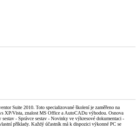
tor Suite 2010. Toto specializované školení je zaměřeno na
ndows XP/Vista, znalost MS Office a AutoCADu výhodou. Osnova
dy sestav - Správce sestav - Novinky ve výkresové dokumentaci -
vlastní příklady. Každý účastník má k dispozici výkonné PC se