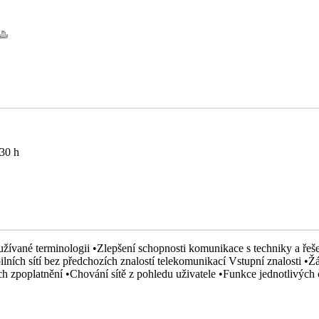
.30 h
oužívané terminologii •Zlepšení schopnosti komunikace s techniky a řeše
lních sítí bez předchozích znalostí telekomunikací Vstupní znalosti •
ch zpoplatnění •Chování sítě z pohledu uživatele •Funkce jednotlivých č