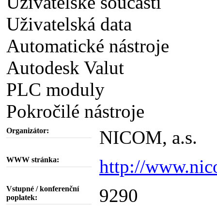
Uživatelské součásti
Uživatelská data
Automatické nástroje
Autodesk Valut
PLC moduly
Pokročilé nástroje
Organizátor:
NICOM, a.s.
WWW stránka:
http://www.nic
Vstupné / konferenční
9290
poplatek: