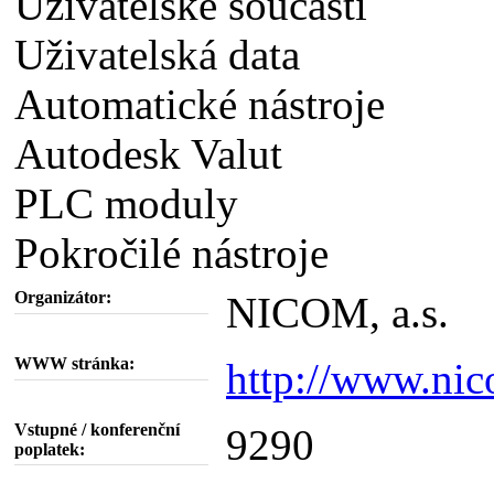
Uživatelské součásti
Uživatelská data
Automatické nástroje
Autodesk Valut
PLC moduly
Pokročilé nástroje
Organizátor:
NICOM, a.s.
WWW stránka:
http://www.nic
Vstupné / konferenční
9290
poplatek: