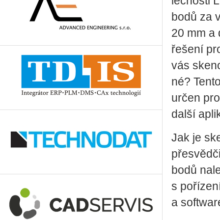
leč­nos­ti
bodů za vte
20 mm a dí
ře­še­ní p
vás ske­no
né? Tento 
určen pro m
další apli­
Jak je ske
pře­svěd­č
bodů na­le
s po­ří­ze­
a soft­war