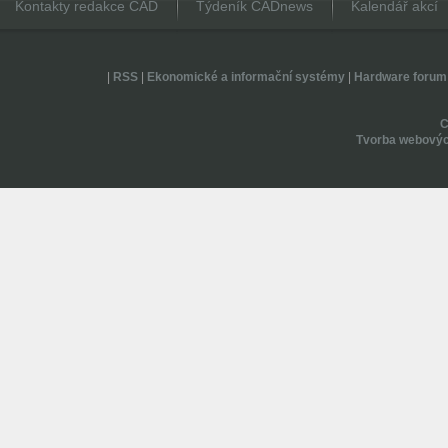
Kontakty redakce CAD
Týdeník CADnews
Kalendář akcí
|
RSS
|
Ekonomické a informační systémy
|
Hardware forum
Tvorba webovýc