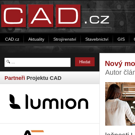
CAD.cz
Aktuality
Strojírenství
Stavebnictví
GIS
Nový mo
Autor člá
Partneři
Projektu CAD