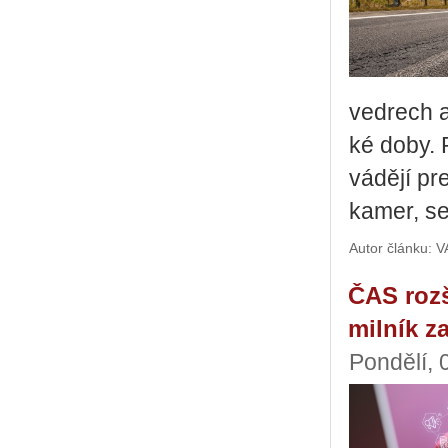
ved­rech a
ké doby. P
vá­dě­jí pr
kamer, sen­
Autor článku: 
ČAS rozš
milník z
Pondělí, 