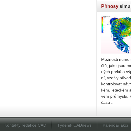
Přínosy
simul
Mož­nos­ti nu­me­r
čtů, jako jsou me
ných prvků a vý­
ní, vze­šly pů­vod
kon­t­ro­lo­vat ná­
kém, le­tec­kém a 
vém prů­mys­lu. 
času ...
Kontakty redakce CAD
Týdeník CADnews
Kalendář akcí