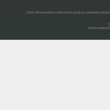
|
RSS
|
Ekonomické a informační systémy
|
Hardware forum
Tvorba webovýc