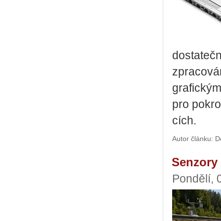
do­sta­teč
zpra­co­vá­
gra­fic­ký
pro po­kro­
cích.
Autor článku: D
Senzory 
Pondělí, 