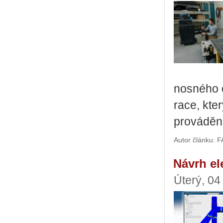
nos­né­ho o
ra­ce, který
pro­vá­dě­n
Autor článku:
Návrh el
Úterý, 04