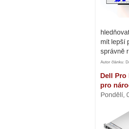
hledňovat fy
mít lepší p
správ­ně r
Autor článku: 
Dell Pro
pro náro
Pondělí, 