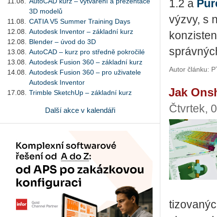
11.08.
AutoCAD kurz – vytváření a prezentace
1.2 a
Pure
3D modelů
výzvy, s ni
11.08.
CATIA V5 Summer Training Days
12.08.
Autodesk Inventor – základní kurz
kon­zis­ten
12.08.
Blender – úvod do 3D
správ­ných 
13.08.
AutoCAD – kurz pro středně pokročilé
13.08.
Autodesk Fusion 360 – základní kurz
Autor článku: P
14.08.
Autodesk Fusion 360 – pro uživatele
Autodesk Inventor
Jak Onsh
17.08.
Trimble SketchUp – základní kurz
Čtvrtek, 
Další akce v kalendáři
ti­zo­va­ný