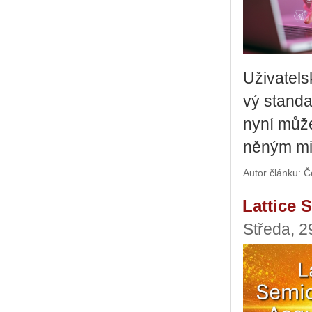
Uži­va­tel­
vý stan­da
nyní může v
ně­ným mi­
Autor článku: Čes
Lattice 
Středa, 