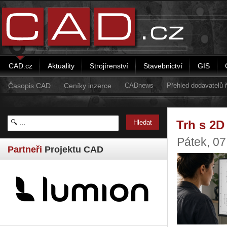
CAD.cz
Aktuality
Strojírenství
Stavebnictví
GIS
Časopis CAD
Ceníky inzerce
CADnews
Přehled dodavatelů
Trh s 2D
Pátek, 0
Partneři
Projektu CAD