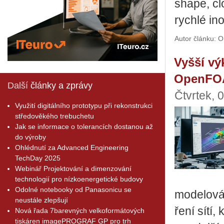
sha­pe, cl
rych­lé in
Autor článku: 
Vyšší vý
OpenFO
Další
články a zprávy
Čtvrtek, 
Využití digitálního prototypu při rekonstrukci
středověkého trebuchetu
Jak se informace o tolerancích dostanou až
do výroby
Ohlédnutí za Advanced Engineering
TechDay 2025
Webinář Projektování a dimenzování
technologií pro nízkoenergetické budovy
Odolné notebooky od Panasonicu se
mo­de­lo­vá
neustále zlepšují
ře­ní sítí,
Nová řada 7barevných velkoformátových
tiskáren imagePROGRAF GP pro trh