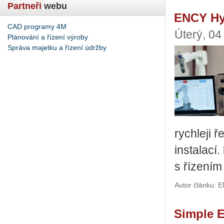
Partneři
webu
ENCY Hyp
CAD programy 4M
Úterý, 04
Plánování a řízení výroby
Správa majetku a řízení údržby
rych­le­ji 
in­sta­la­cí.
s ří­ze­ním
Autor článku: 
Simple E