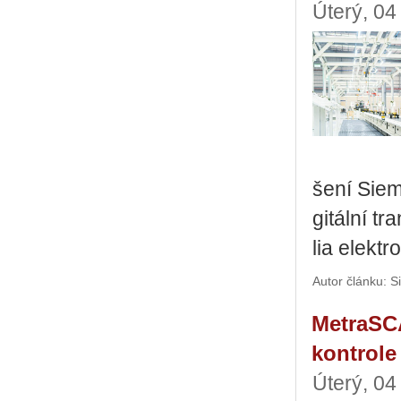
Úterý, 04
še­ní Sie­m
gi­tál­ní tr
lia elek­tro
Autor článku: 
MetraSCA
kontrole
Úterý, 04