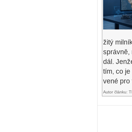
ži­tý mil­n
správ­ně, 
dál. Jenž
tím, co je
ve­né pro 
Autor článku: