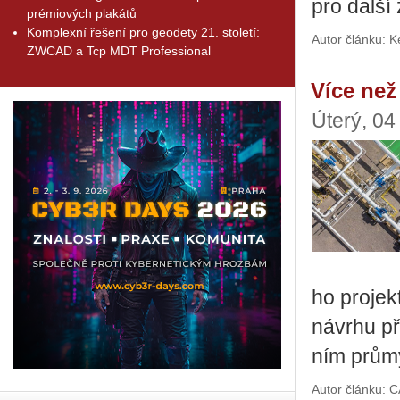
pro další z
prémiových plakátů
Komplexní řešení pro geodety 21. století:
Autor článku: K
ZWCAD a Tcp MDT Professional
Více než
Úterý, 04
ho pro­jek­
ná­vr­hu p
ním prů­my
Autor článku: 