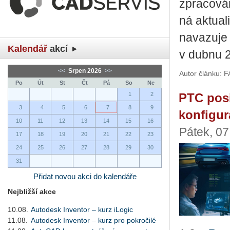
zpra­co­vá­
ná ak­tu­a­
na­va­zu­je
Kalendář
akcí
v dubnu 
<<
Srpen 2026
>>
Autor článku: 
Po
Út
St
Čt
Pá
So
Ne
1
2
PTC posi
3
4
5
6
7
8
9
konfigur
10
11
12
13
14
15
16
Pátek, 0
17
18
19
20
21
22
23
24
25
26
27
28
29
30
31
Přidat novou akci do kalendáře
Nejbližší akce
10.08.
Autodesk Inventor – kurz iLogic
11.08.
Autodesk Inventor – kurz pro pokročilé