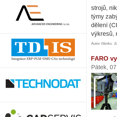
stro­jů, ni­
týmy za­bý­
dě­le­ní (
vý­kre­sů, 
Autor článku: 
FARO vyl
Pátek, 0