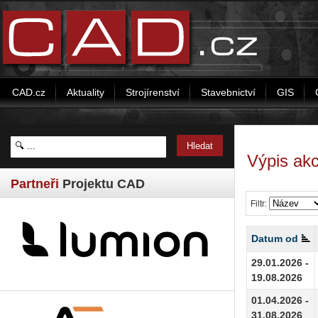
CAD.cz
Aktuality
Strojírenství
Stavebnictví
GIS
Výpis akc
Partneři
Projektu CAD
Filtr:
Datum od
29.01.2026 -
19.08.2026
01.04.2026 -
31.08.2026