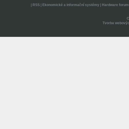
|
RSS
|
Ekonomické a informační systémy
|
Hardware forum
Tvorba webovýc