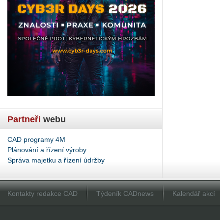
Partneři
webu
CAD programy 4M
Plánování a řízení výroby
Správa majetku a řízení údržby
Kontakty redakce CAD
Týdeník CADnews
Kalendář akcí