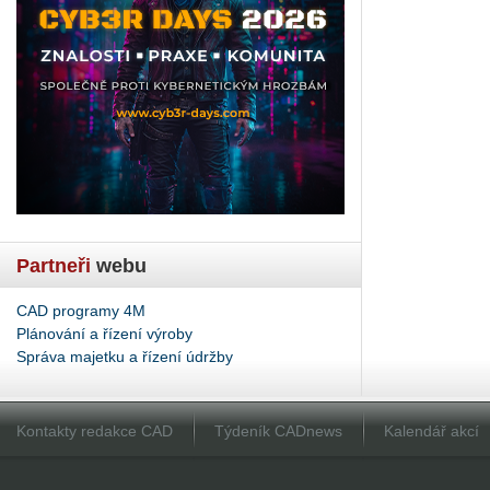
Partneři
webu
CAD programy 4M
Plánování a řízení výroby
Správa majetku a řízení údržby
Kontakty redakce CAD
Týdeník CADnews
Kalendář akcí