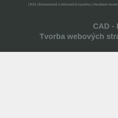
|
RSS
|
Ekonomické a informační systémy
|
Hardware forum
CAD
- 
Tvorba webových str