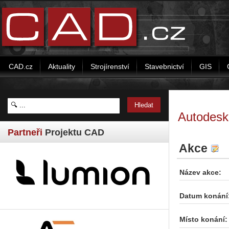
CAD.cz
Aktuality
Strojírenství
Stavebnictví
GIS
Autodesk 
Partneři
Projektu CAD
Akce
Název akce:
Datum konání
Místo konání: