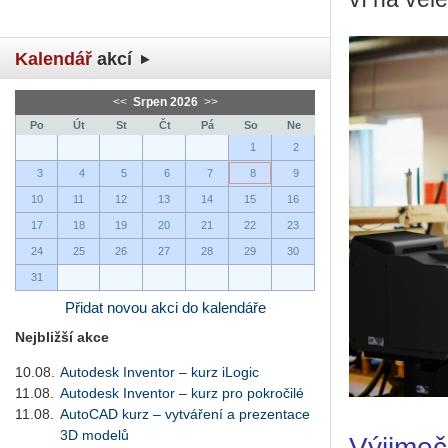
Kalendář
akcí
<<
Srpen 2026
>>
Po
Út
St
Čt
Pá
So
Ne
1
2
3
4
5
6
7
8
9
10
11
12
13
14
15
16
17
18
19
20
21
22
23
24
25
26
27
28
29
30
31
Přidat novou akci do kalendáře
Nejbližší akce
10.08.
Autodesk Inventor – kurz iLogic
11.08.
Autodesk Inventor – kurz pro pokročilé
11.08.
AutoCAD kurz – vytváření a prezentace
3D modelů
Výjime