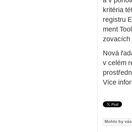
a v po­ho­
kri­té­ria 
re­gis­t­r
ment Tool),
zo­va­cích z
Nová řada
v celém r
pro­střed­n
Více in­for
Mohlo by vás 