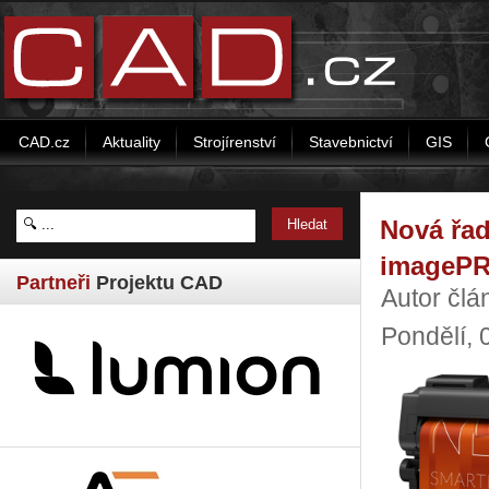
CAD.cz
Aktuality
Strojírenství
Stavebnictví
GIS
Nová řad
imagePR
Partneři
Projektu CAD
Autor čl
Pondělí, 