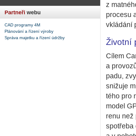
z mat­né­h
Partneři
webu
pro­ce­su a
vklá­dá­ní 
CAD programy 4M
Plánování a řízení výroby
Správa majetku a řízení údržby
Životní 
Cílem Ca­n
a pro­vo­zů
pa­du, zvy­
sni­žu­je mn
té­ho pro
model GP­‑
re­nu než
spo­tře­ba