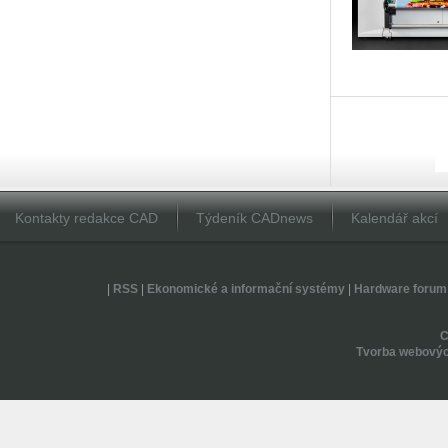
Kontakty redakce CAD
Týdeník CADnews
Kalendář akcí
|
RSS
|
Ekonomické a informační systémy
|
Hardware forum
Tvorba webovýc