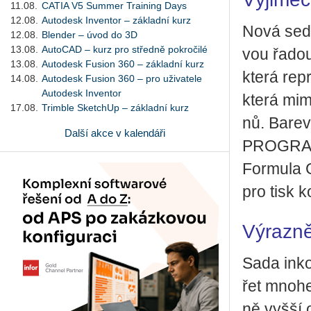
11.08.
CATIA V5 Summer Training Days
12.08.
Autodesk Inventor – základní kurz
Nová sed­m
12.08.
Blender – úvod do 3D
13.08.
AutoCAD – kurz pro středně pokročilé
vou řadou
13.08.
Autodesk Fusion 360 – základní kurz
která re­pr
14.08.
Autodesk Fusion 360 – pro uživatele
Autodesk Inventor
která mimo
17.08.
Trimble SketchUp – základní kurz
nů. Ba­rev
Další akce v kalendáři
PRO­GRAF 
For­mu­la 
pro tisk k
Výrazně
Sada in­k
řet mno­hem
ně vyšší o