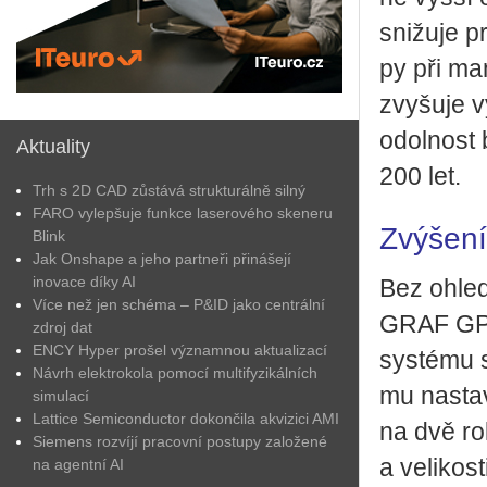
sni­žu­je p
py při ma­n
zvy­šu­je v
odol­nost 
Aktuality
200 let.
Trh s 2D CAD zůstává strukturálně silný
FARO vylepšuje funkce laserového skeneru
Zvýšení
Blink
Jak Onshape a jeho partneři přinášejí
inovace díky AI
Bez ohle­d
Více než jen schéma – P&ID jako centrální
GRAF GP sn
zdroj dat
ENCY Hyper prošel významnou aktualizací
sys­té­mu s
Návrh elektrokola pomocí multifyzikálních
mu na­sta­
simulací
Lattice Semiconductor dokončila akvizici AMI
na dvě role
Siemens rozvíjí pracovní postupy založené
a ve­li­kos
na agentní AI