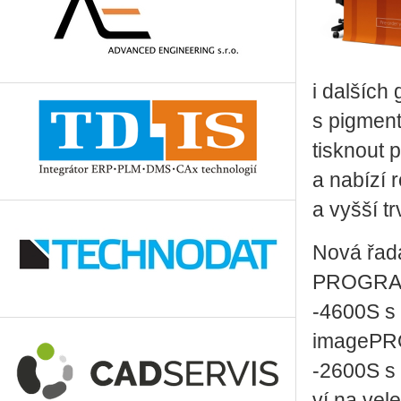
i dal­ších g
s pig­men
tisk­nout 
a na­bí­zí
a vyšší tr­
Nová řada
PRO­GRAF 
‑4600S s ú
image­PR
‑2600S s ú
ví na ve­l