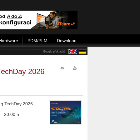
Hardware
PDM/PLM
Download
Google překladač:
TechDay 2026
ng TechDay 2026
 - 20.00 h