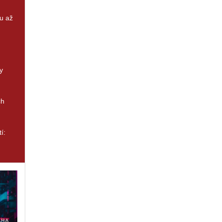
u až
y
ch
í: