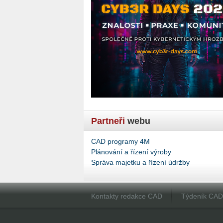
Partneři
webu
CAD programy 4M
Plánování a řízení výroby
Správa majetku a řízení údržby
Kontakty redakce CAD
Týdeník CA