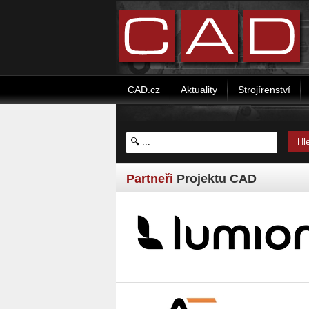
CAD.cz
Aktuality
Strojírenství
Partneři
Projektu CAD