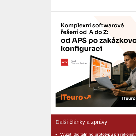
Další
články a zprávy
Využití digitálního prototypu při rekonst