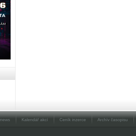
Dnews
Kalendář akcí
Ceník inzerce
Archív časopisu