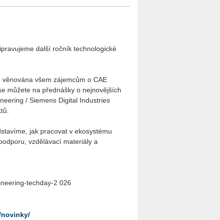
ipravujeme další ročník technologické
 je věnována všem zájemcům o CAE
 se můžete na přednášky o nejnovějších
ineering / Siemens Digital Industries
tů.
ředstavíme, jak pracovat v ekosystému
podporu, vzdělávací materiály a
ineering-techday-2 026
/novinky/