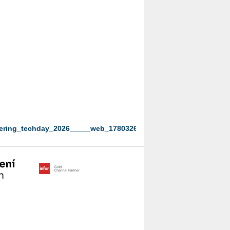
ering_techday_2026_____web_1780326955.pdf