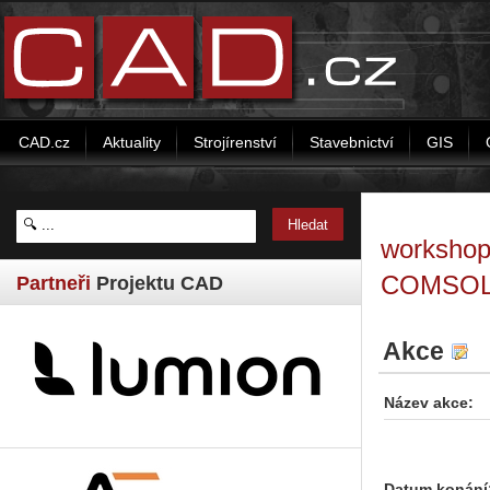
CAD.cz
Aktuality
Strojírenství
Stavebnictví
GIS
workshop
COMSOL 
Partneři
Projektu CAD
Akce
Název akce:
Datum konání