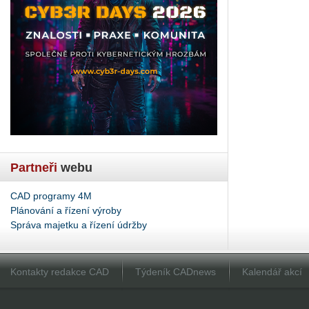
Partneři
webu
CAD programy 4M
Plánování a řízení výroby
Správa majetku a řízení údržby
Kontakty redakce CAD
Týdeník CADnews
Kalendář akcí