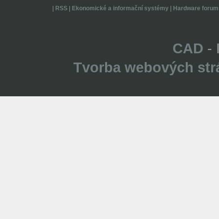
|
RSS
|
Ekonomické a informační systémy
|
Hardware forum
CAD
- 
Tvorba webových str