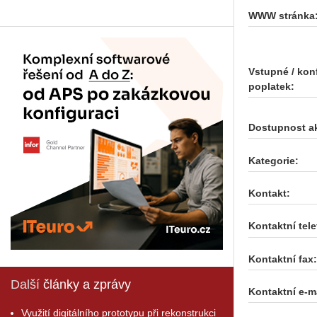
WWW stránka
Vstupné / kon
poplatek:
Dostupnost a
Kategorie:
Kontakt:
Kontaktní tele
Kontaktní fax:
Další
články a zprávy
Kontaktní e-ma
Využití digitálního prototypu při rekonstrukci