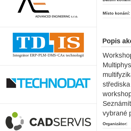
Místo konání:
Popis ak
Workshop
Multiphys
multifyzi
středisk
workshop
Seznámít
vybrané p
Organizátor: