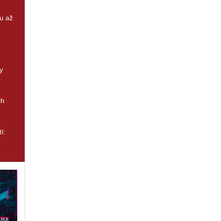
u až
y
ch
í: