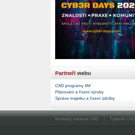
Partneři
webu
CAD programy 4M
Plánování a řízení výroby
Správa majetku a řízení údržby
Kontakty redakce CAD
Týdeník CA