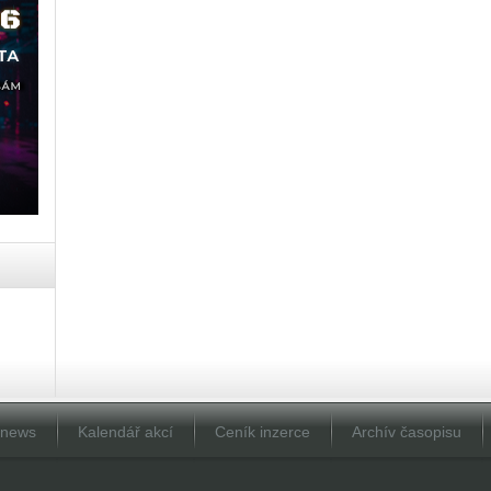
Dnews
Kalendář akcí
Ceník inzerce
Archív časopisu