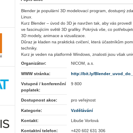
Blender je populární 3D modelovací program, dostupný z
Linux.
Kurz Blender – úvod do 3D je navržen tak, aby vás provedl p
ve fascinujícím světě 3D grafiky. Pokrývá vše, co potřebujet
3D modely, animace a vizualizace.
Důraz je kladen na praktická cvičení, která účastníkům pomo
techniky.
Kurz je veden na platformě Windows, znalosti jsou však univ
Organizátor:
NICOM, a.s.
WWW stránka:
http://bit.ly/Blender_uvod_do
Vstupné / konferenční
9 800
poplatek:
Dostupnost akce:
pro veřejnost
Kategorie:
Vzdělávání
Kontakt:
Libuše Vorlová
Kontaktní telefon:
+420 602 631 306