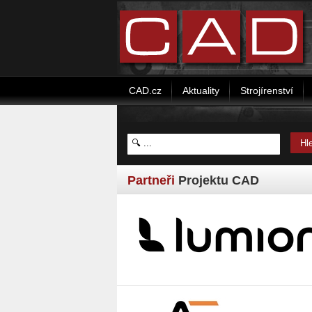
CAD.cz
Aktuality
Strojírenství
Partneři
Projektu CAD