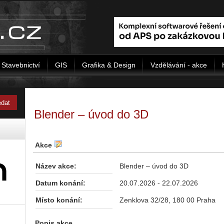
Stavebnictví
GIS
Grafika & Design
Vzdělávání - akce
Blender – úvod do 3D
Akce
Název akce:
Blender – úvod do 3D
Datum konání:
20.07.2026 - 22.07.2026
Místo konání:
Zenklova 32/28, 180 00 Praha
Popis akce