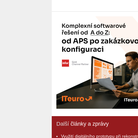
Další
články a zprávy
Využití digitálního prototypu při rekonst