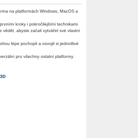
darma na platformách Windows, MacOS a
rvními kroky i pokročilejšími technikami
e vědět, abyste začali vytvářet své vlastní
hou lépe pochopit a osvojit si jednotlivé
erzální pro všechny ostatní platformy.
_3D