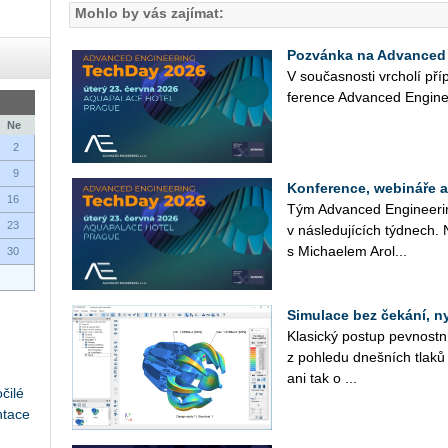
Mohlo by vás zajímat:
Pozvánka na Advanced 
V sou­čas­nos­ti vr­cho­lí pří
fe­ren­ce Advan­ced En­gi­ne
Ne
2
9
Konference, webináře 
16
Tým Advan­ced En­gi­nee­rin
23
v ná­sle­du­jí­cích týd­nech.
s Mi­cha­e­lem Arol...
30
Simulace bez čekání, n
Kla­sic­ký po­stup pev­nost
z po­hle­du dneš­ních tlaků 
ani tak o ...
čilé
ntace