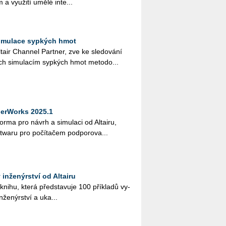
a vy­u­ži­tí umělé in­te­...
imulace sypkých hmot
tair Chan­nel Part­ner, zve ke sle­do­vá­ní
ch si­mu­la­cím syp­kých hmot me­to­do...
yperWorks 2025.1
or­ma pro návrh a si­mu­la­ci od Al­tai­ru,
­wa­ru pro po­čí­ta­čem pod­po­ro­va...
v inženýrství od Altairu
u knihu, která před­sta­vu­je 100 pří­kla­dů vy­
in­že­nýr­ství a uka...