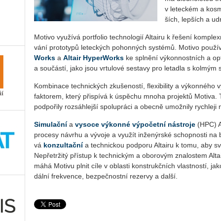
v le­tec­kém a kos­m
ších, lep­ších a udr­ž
Mo­ti­vo vy­u­ží­vá port­fo­lio tech­no­lo­gií Al­tai­ru k ře­še­ní kom­pl
vá­ní pro­to­ty­pů le­tec­kých po­hon­ných sys­té­mů. Mo­ti­vo po­u­ží
Works
a
Al­tair Hy­per­Works
ke spl­ně­ní vý­kon­nost­ních a op­t
a sou­čás­tí, jako jsou vr­tu­lo­vé se­sta­vy pro le­ta­dla s kol­mý
Kom­bi­na­ce tech­nic­kých zku­še­nos­tí, fle­xi­bi­li­ty a vý­kon­né­ho v
fak­to­rem, který při­spí­vá k úspě­chu mnoha pro­jek­tů Mo­ti­va. Tyt
pod­po­ři­ly roz­sáh­lej­ší spo­lu­prá­ci a obec­ně umo­ž­ni­ly rych­le­ji
Si­mu­lač­ní
a
vy­so­ce vý­kon­né vý­po­čet­ní ná­stro­je
(HPC) Al­
pro­ce­sy ná­vr­hu a vý­vo­je a vy­u­žít in­že­nýr­ské schop­nos­ti na b
vá
kon­zul­tač­ní
a tech­nic­kou pod­po­ru Al­tai­ru k tomu, aby své
Ne­pře­tr­ži­tý pří­stup k tech­nic­kým a obo­ro­vým zna­los­tem Al­tai
má­há Mo­ti­vu plnit cíle v ob­las­ti kon­strukč­ních vlast­nos­tí, jak
dál­ní frek­ven­ce, bez­peč­nost­ní re­zer­vy a další.