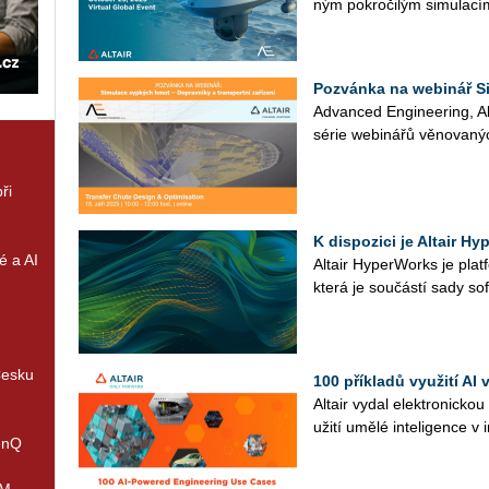
ným po­kro­či­lým si­mu­la­cím 
Pozvánka na webinář S
Advan­ced En­gi­nee­ring, Al
série webi­ná­řů vě­no­va­ný
ři
K dispozici je Altair H
é a AI
Al­tair Hy­perWorks je plat­f
která je sou­čás­tí sady soft
Česku
100 příkladů využití AI 
Al­tair vydal elek­tro­nic­ko
u­ži­tí umělé in­te­li­gen­ce v 
enQ
IM