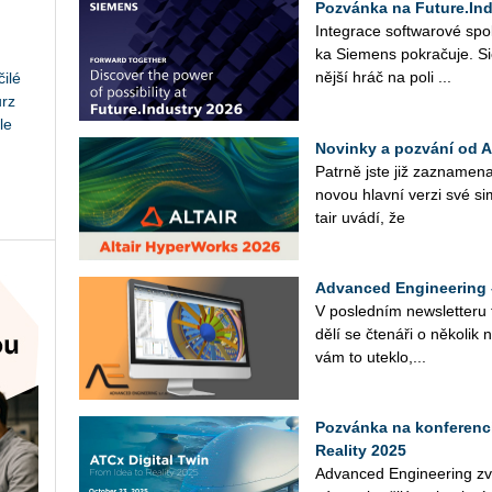
Pozvánka na Future.Ind
In­te­gra­ce soft­wa­ro­vé spo­
ka Sie­mens po­kra­ču­je. Sie
něj­ší hráč na poli ...
ilé
urz
le
Novinky a pozvání od 
Pa­tr­ně jste již za­zna­me­na
novou hlav­ní verzi své si­
tair uvádí, že
Advanced Engineering 
V po­sled­ním news­let­te­ru
dělí se čte­ná­ři o ně­ko­lik 
vám to uteklo,...
Pozvánka na konferenci
Reality 2025
Advan­ced En­gi­nee­ring zve