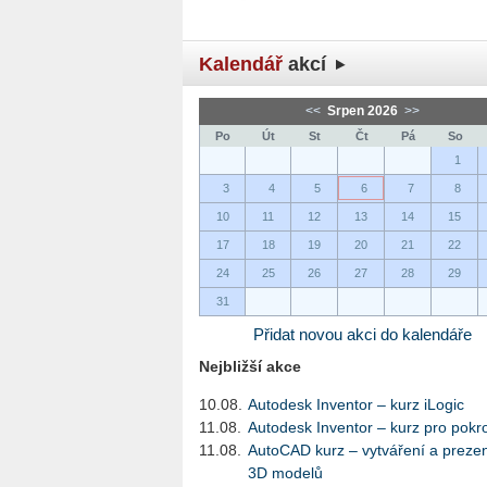
Kalendář
akcí
<<
Srpen 2026
>>
Po
Út
St
Čt
Pá
So
1
3
4
5
6
7
8
10
11
12
13
14
15
17
18
19
20
21
22
24
25
26
27
28
29
31
Přidat novou akci do kalendáře
Nejbližší akce
10.08.
Autodesk Inventor – kurz iLogic
11.08.
Autodesk Inventor – kurz pro pokro
11.08.
AutoCAD kurz – vytváření a preze
3D modelů