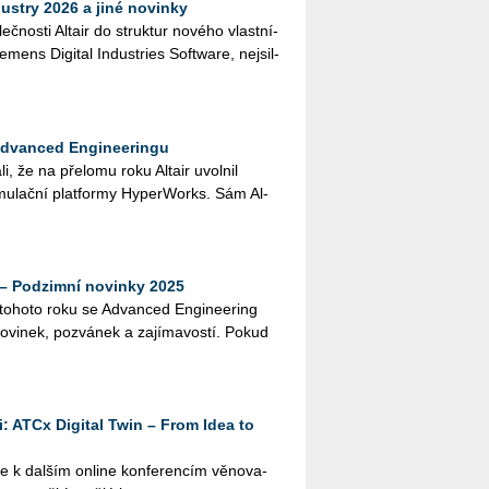
ustry 2026 a jiné novinky
leč­nos­ti Al­tair do struk­tur no­vé­ho vlast­ní­
­mens Di­gi­tal In­dustries Soft­ware, nej­sil­
Advanced Engineeringu
­li, že na pře­lo­mu roku Al­tair uvol­nil
mu­lač­ní plat­for­my Hy­perWorks. Sám Al­
– Podzimní novinky 2025
 to­ho­to roku se Advan­ced En­gi­nee­ring
no­vi­nek, po­zvá­nek a za­jí­ma­vos­tí. Pokud
: ATCx Digital Twin – From Idea to
 k dal­ším on­li­ne kon­fe­ren­cím vě­no­va­