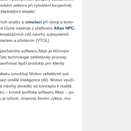
ic­kém sek­to­ru při vy­tvá­ře­ní bez­peč­něj­
i­tel­něj­ších le­ta­del.
ex­ních ana­lýz a
si­mu­la­cí
při vý­vo­ji a tes­to­
­vá různé ná­stro­je z plat­fo­rem
Al­tair HPC­
i­ma­li­zač­ních cílů ná­vr­hu sub­sys­té­mů
m star­tem a při­stá­ním (VTOL).
ý­po­čet­ní­ho soft­wa­ru Al­tair je klí­čo­vým
o tech­no­lo­gie ze­fek­tiv­ni­ly pro­ce­sy,
 na­vr­ho­vat lepší pro­duk­ty pro kli­en­ty.
tai­ru umo­ž­ňují Mo­ti­vo ze­fek­tiv­nit své
ázi umělé in­te­li­gen­ce (AI). Mo­ti­vo vy­u­ží­
 ná­vrhy do­ved­lo od kon­cep­tu k re­a­li­tě.
­ru – kromě port­fo­lia soft­wa­ru Al­tair – po­
o je tu­host, úna­vo­vý ži­vot­ní cyk­lus, mo­