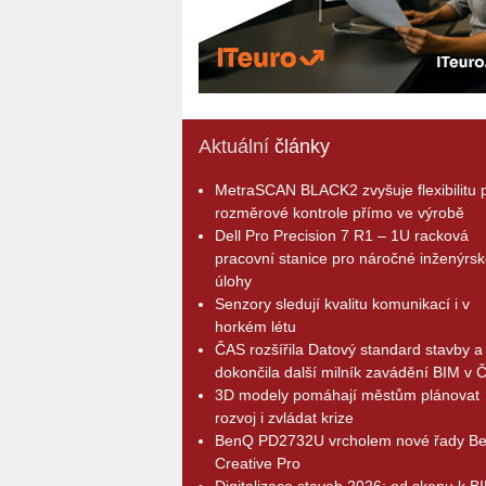
Aktuální
články
MetraSCAN BLACK2 zvyšuje flexibilitu p
rozměrové kontrole přímo ve výrobě
Dell Pro Precision 7 R1 – 1U racková
pracovní stanice pro náročné inženýrsk
úlohy
Senzory sledují kvalitu komunikací i v
horkém létu
ČAS rozšířila Datový standard stavby a
dokončila další milník zavádění BIM v 
3D modely pomáhají městům plánovat
rozvoj i zvládat krize
BenQ PD2732U vrcholem nové řady B
Creative Pro
Digitalizace staveb 2026: od skenu k B