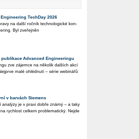
Engineering TechDay 2026
­pra­vy na další roč­ník tech­no­lo­gic­ké kon­
e­ring. Byl zve­řej­něn
a publikace Advanced Engineeringu
­gu zve zá­jem­ce na ně­ko­lik dal­ších akcí
 Nej­pr­ve malé ohléd­nu­tí – série webi­ná­řů
yní v barvách Siemens
­ní ana­lý­zy je v praxi dobře známý – a taky
na rych­lost cel­kem pro­ble­ma­tic­ký. Nejde