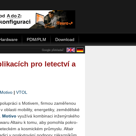
Hardware
PDM/PLM
Download
Google překladač:
likacích pro letectví a
Motivo
|
VTOL
o­lu­prá­ci s Mo­ti­vem, fir­mou za­mě­ře­nou
ob­las­ti mo­bi­li­ty, ener­ge­ti­ky, ze­mě­děl­ské
í.
Mo­ti­vo
vy­u­ží­vá kom­bi­na­ci in­že­nýr­ské­ho
t­wa­ru Al­tai­ru k tomu, aby po­moh­la po­kro­
 le­tec­kém a kos­mic­kém prů­mys­lu. Al­tair
­di­ci v po­sky­to­vá­ní pod­po­ry zá­kaz­ní­kům