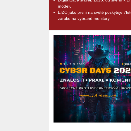
modelu
EIZO jako první na světě poskytuje 7le
záruku na vybrané monitory