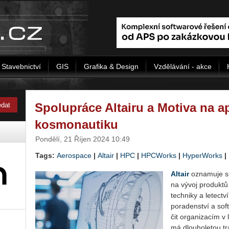
Stavebnictví
GIS
Grafika & Design
Vzdělávání - akce
Spolupráce Altairu a Motiva na ap
kosmonautiku
Pondělí, 21 Říjen 2024 10:49
Tags:
Aerospace
|
Altair
|
HPC
|
HPCWorks
|
HyperWorks
|
Al­tair
ozna­mu­je sp
na vývoj pro­duk­tů v 
tech­ni­ky a le­tec­tv
po­ra­den­ství a sof
čit or­ga­ni­za­cím v
má dlou­ho­le­tou tra