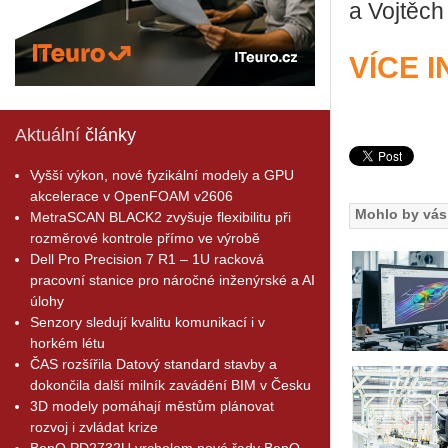
a Voj­těch
VÍCE 
Aktuální
články
Vyšší výkon, nové fyzikální modely a GPU
akcelerace v OpenFOAM v2606
Mohlo by vás 
MetraSCAN BLACK2 zvyšuje flexibilitu při
rozměrové kontrole přímo ve výrobě
Dell Pro Precision 7 R1 – 1U racková
pracovní stanice pro náročné inženýrské a AI
úlohy
Senzory sledují kvalitu komunikací i v
horkém létu
ČAS rozšířila Datový standard stavby a
dokončila další milník zavádění BIM v Česku
3D modely pomáhají městům plánovat
rozvoj i zvládat krize
BenQ PD2732U vrcholem nové řady BenQ