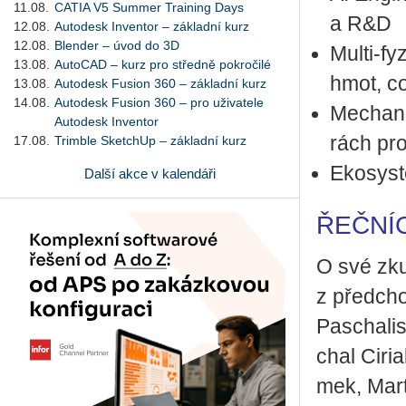
11.08.
CATIA V5 Summer Training Days
a R&D
12.08.
Autodesk Inventor – základní kurz
12.08.
Blender – úvod do 3D
Multi-fy­z
13.08.
AutoCAD – kurz pro středně pokročilé
hmot, co
13.08.
Autodesk Fusion 360 – základní kurz
14.08.
Autodesk Fusion 360 – pro uživatele
Me­cha­ni
Autodesk Inventor
rách pro 
17.08.
Trimble SketchUp – základní kurz
Eko­sys­
Další akce v kalendáři
ŘEČNÍC
O své zku­
z před­cho
Pascha­lis 
chal Ci­ri
mek, Mar­t