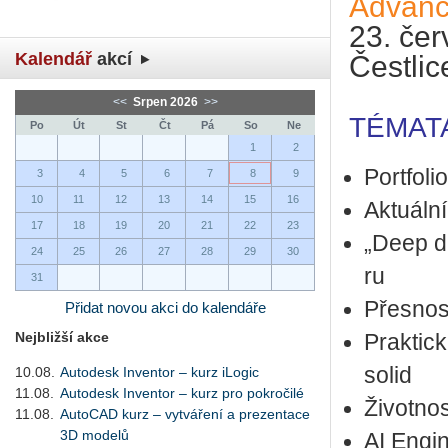
Advanc
23. čer
Kalendář
akcí
Čestlic
<<
Srpen 2026
>>
TÉMAT
Po
Út
St
Čt
Pá
So
Ne
1
2
Port­fo­l
3
4
5
6
7
8
9
10
11
12
13
14
15
16
Ak­tu­ál­
17
18
19
20
21
22
23
„Deep dive
24
25
26
27
28
29
30
ru
31
Přes­nos
Přidat novou akci do kalendáře
Nejbližší akce
Prak­tic­
so­lid
10.08.
Autodesk Inventor – kurz iLogic
11.08.
Autodesk Inventor – kurz pro pokročilé
Ži­vot­n
11.08.
AutoCAD kurz – vytváření a prezentace
3D modelů
AI En­gi­