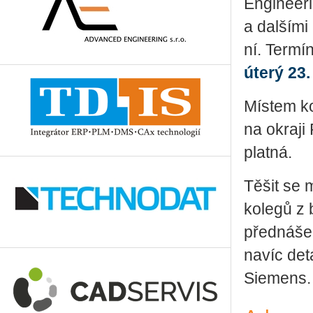
En­gi­nee­r
a dal­ší­mi
ní. Ter­mín
úterý 23.
Mís­tem ko
na okra­ji
plat­ná.
Těšit se mů
ko­le­gů z
před­ná­šek
navíc de­ta
Sie­mens.