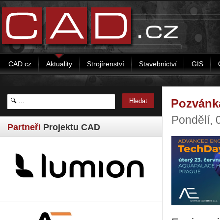
CAD.cz
Aktuality
Strojírenství
Stavebnictví
GIS
Pozvánk
Pondělí, 
Partneři
Projektu CAD