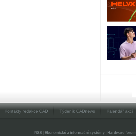
Kontakty redakce CAD
Týdeník CADnews
Kalendář akcí
|
RSS
|
Ekonomické a informační systémy
|
Hardware forum