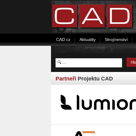
CAD.cz
Aktuality
Strojírenství
Partneři
Projektu CAD