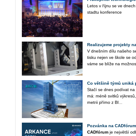
Letos v říjnu se ve dnech
sta­d­tu kon­fe­ren­ce
Realizujeme projekty na 
V dneš­ním dílu na­še­ho se­r
tisku nejen ve škole se od
vá­me se blíže na mož­nos­
Co většině týmů uniká 
Stačí se dnes po­dí­vat na ja
má: méně svit­ků vý­kre­sů, 
me­t­rii přímo z BI...
Pozvánka na CADfórum
CAD­fó­rum
je nej­vět­ší od­