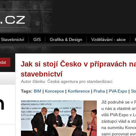
Stavebnictví
GIS
Grafika & Design
Vzdělávání - akce
Jak si stojí Česko v přípravách na
stavebnictví
Autor článku: Česká agentura pro standardizaci
Tags:
BIM
|
Koncepce
|
Konference
|
Praha
|
PVA Expo
|
St
Již po­dru­hé se v 
u nás a vlast­ně an
viš­ti PVA Expo v Le
zá­stup­ci vlád a s
na sum­mi­tu Kon­c
sami po­rov­nat ev­r