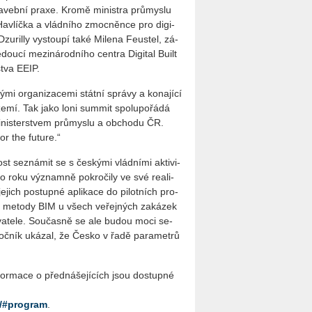
­veb­ní praxe. Kromě mi­nis­t­ra prů­mys­lu
avlíč­ka a vlád­ní­ho zmoc­něn­ce pro di­gi­
ra Dzu­rilly vy­stou­pí také Mi­le­na Fe­ustel, zá­
 me­zi­ná­rod­ní­ho cen­t­ra Di­gi­tal Built
­stva EEIP.
i or­ga­ni­za­ce­mi stát­ní sprá­vy a ko­na­jí­cí
 zemí. Tak jako loni sum­mit spo­lupo­řá­dá
­nis­ter­stvem prů­mys­lu a ob­cho­du ČR.
r the fu­tu­re.“
ost se­zná­mit se s čes­ký­mi vlád­ní­mi ak­ti­vi­
lé­ho roku vý­znam­ně po­kro­či­ly ve své re­a­li­
e­jich po­stup­né apli­ka­ce do pi­lot­ních pro­
vá­ní me­to­dy BIM u všech ve­řej­ných za­ká­zek
da­va­te­le. Sou­čas­ně se ale budou moci se­
roč­ník uká­zal, že Česko v řadě pa­ra­me­t­rů
­for­ma­ce o před­ná­še­jí­cích jsou do­stup­né
/#program
.