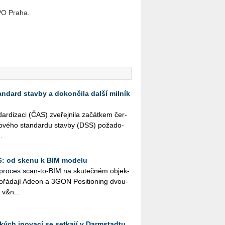
XPO Praha.
andard stavby a dokončila další milník
r­di­za­ci (ČAS) zve­řej­ni­la za­čát­kem čer­
­to­vé­ho stan­dar­du stav­by (DSS) po­ža­do­
.
26: od skenu k BIM modelu
ý pro­ces scan-to-BIM na sku­teč­ném ob­jek­
řá­da­jí Adeon a 3GON Po­si­ti­o­ning dvou­
 v&n...
kých inovací se setkají v Darmstadtu