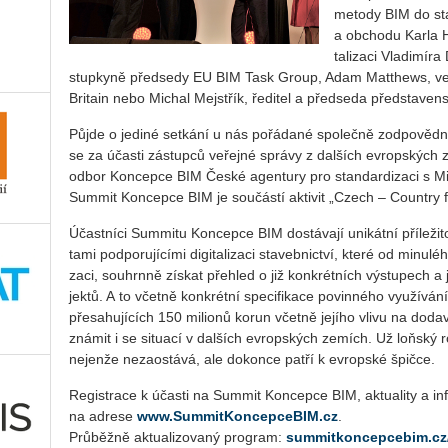
me­to­dy BIM do sta
a ob­cho­du Karla H
ta­li­za­ci Vla­di­mí­
stup­ky­ně před­se­dy EU BIM Task Group, Adam Matthews, ve­dou­cí
Bri­ta­in nebo Mi­chal Mej­střík, ře­di­tel a před­se­da před­sta­ven
Půjde o je­di­né se­tká­ní u nás po­řá­da­né spo­leč­ně zod­po­věd­ný­m
se za účas­ti zá­stup­ců ve­řej­né sprá­vy z dal­ších ev­rop­ských
odbor Kon­cep­ce BIM České agen­tu­ry pro stan­dar­di­za­ci s Mi
Sum­mit Kon­cep­ce BIM je sou­čás­tí ak­ti­vit „Czech – Coun­t­ry fo
Účast­ní­ci Sum­mi­tu Kon­cep­ce BIM do­stá­va­jí uni­kát­ní pří­le­ži­t
ta­mi pod­po­ru­jí­cí­mi di­gi­ta­li­za­ci sta­veb­nic­tví, které od mi­nu­
za­ci, sou­hrn­ně zís­kat pře­hled o již kon­krét­ních vý­stu­pech a j
jek­tů. A to včet­ně kon­krét­ní spe­ci­fi­ka­ce po­vin­né­ho vy­u­ží­
pře­sa­hu­jí­cích 150 mi­li­o­nů korun včet­ně je­jí­ho vlivu na do­
zná­mit i se si­tu­a­cí v dal­ších ev­rop­ských ze­mích. Už loňský 
nejen­že ne­za­os­tá­vá, ale do­kon­ce patří k ev­rop­ské špič­ce.
Re­gis­tra­ce k účas­ti na Sum­mit Kon­cep­ce BIM, ak­tu­a­li­ty a in
na ad­re­se
www.SummitKoncepceBIM.cz
.
Prů­běž­ně ak­tu­a­li­zo­va­ný pro­gram:
summitkoncepcebim.cz