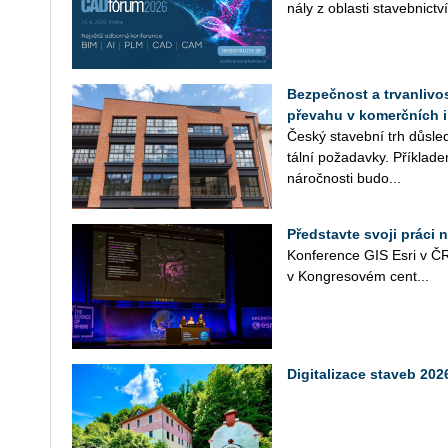
ná­ly z ob­las­ti sta­veb­nic­tví
Bezpečnost a trvanlivos
převahu v komerčních i
Český sta­veb­ní trh dů­sled
tál­ní po­ža­dav­ky. Pří­kla­d
ná­roč­nos­ti bu­do­...
Představte svoji práci 
Kon­fe­ren­ce GIS Esri v ČR
v Kon­gre­so­vém cen­t­...
Digitalizace staveb 2