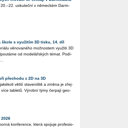
 20.–22. usku­teč­ní v ně­mec­kém Darm­
škole s využitím 3D tisku, 14. díl
i­á­lu vě­no­va­né­ho mož­nos­tem vy­u­ži­tí 3D
­pou­tá­me od mo­de­lář­ských témat. Po­dí­
...
při přechodu z 2D na 3D
­ké­ko­li větší sta­ve­niš­tě a změna je zřej­
více table­tů. Vý­rob­ní týmy čer­pa­jí ge­o­
 2026
bor­ná kon­fe­ren­ce, která spo­ju­je pro­fe­si­o­