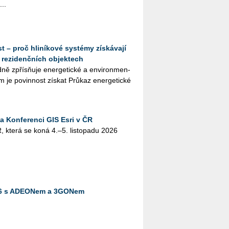
...
t – proč hliníkové systémy získávají
 rezidenčních objektech
­ně zpřísňuje ener­ge­tic­ké a en­vi­ron­men­
em je po­vin­nost zís­kat Prů­kaz ener­ge­tic­ké
na Konferenci GIS Esri v ČR
, která se koná 4.–5. lis­to­pa­du 2026
026 s ADEONem a 3GONem