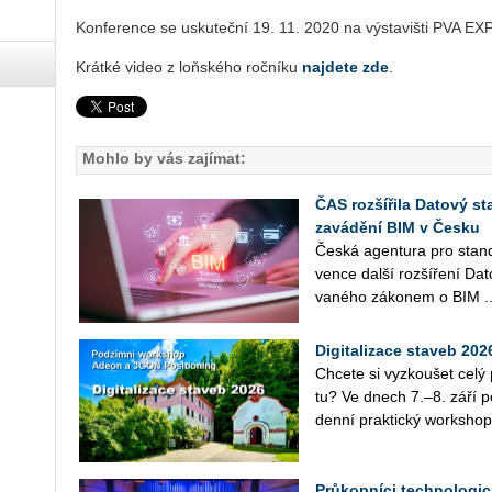
Kon­fe­ren­ce se usku­teč­ní 19. 11. 2020 na vý­sta­viš­ti PVA E
Krát­ké video z loňského roč­ní­ku
na­jde­te zde
.
Mohlo by vás zajímat:
ČAS rozšířila Datový st
zavádění BIM v Česku
Česká agen­tu­ra pro stan­da
ven­ce další roz­ší­ře­ní Da
va­né­ho zá­ko­nem o BIM ..
Digitalizace staveb 20
Chce­te si vy­zkou­šet cel
tu? Ve dnech 7.–8. září po­
den­ní prak­tic­ký work­shop
Průkopníci technologic