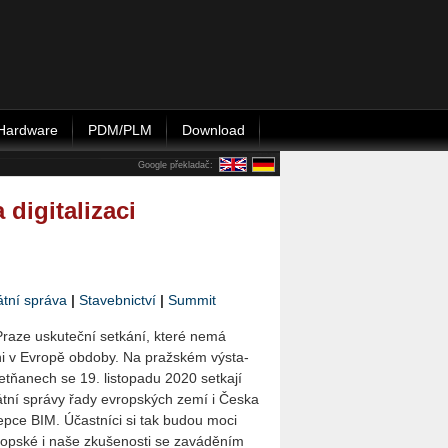
Hardware
PDM/PLM
Download
Google překladač:
 digitalizaci
átní správa
|
Stavebnictví
|
Summit
Praze usku­teč­ní se­tká­ní, které nemá
i v Ev­ro­pě ob­do­by. Na praž­ském vý­sta­
tňanech se 19. lis­to­pa­du 2020 se­t­ka­jí
tát­ní sprá­vy řady ev­rop­ských zemí i Česka
ep­ce BIM. Účast­ní­ci si tak budou moci
op­ské i naše zku­še­nos­ti se za­vá­dě­ním