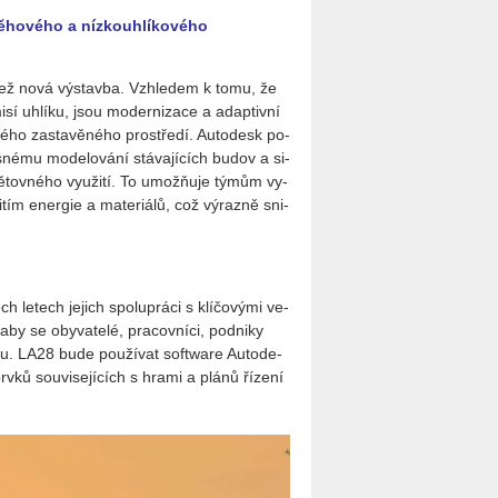
běhového a nízkouhlíkového
u než nová vý­stav­ba. Vzhle­dem k tomu, že
sí uh­lí­ku, jsou mo­der­ni­za­ce a adap­tiv­ní
el­né­ho za­sta­vě­né­ho pro­stře­dí. Au­to­de­sk po­
­né­mu mo­de­lo­vá­ní stá­va­jí­cích budov a si­
opě­tov­né­ho vy­u­ži­tí. To umožňuje týmům vy­
i­tím ener­gie a ma­te­ri­á­lů, což vý­raz­ně sni­
 le­tech je­jich spo­lu­prá­ci s klí­čo­vý­mi ve­
aby se oby­va­te­lé, pra­cov­ní­ci, pod­ni­ky
­nu. LA28 bude po­u­ží­vat soft­ware Au­to­de­
rvků sou­vi­se­jí­cích s hrami a plánů ří­ze­ní