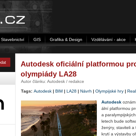
Stavebnictví
GIS
Grafika & Design
Vzdělávání - akce
Autodesk oficiální platformou pro
olympiády LA28
Autor článku: Autodesk / redakce
Tags:
Autodesk
|
BIM
|
LA28
|
Návrh
|
Olympijské hry
|
Real
Au­to­de­sk
ozná­mil
ál­ní plat­for­mou pro
a pa­ra­lym­pij­ský
le­tech bude soft­war
že­ný­ry, sta­vi­te­l
kry­tí a vý­stav­by