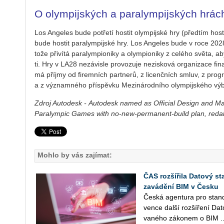
O olympijských a paralympijských hrá
Los An­ge­les bude po­tře­tí hos­tit olym­pij­ské hry (před­tím hos
bude hos­tit pa­ra­lym­pij­ské hry. Los An­ge­les bude v roce 2028 h
to­že při­ví­tá pa­ra­lym­pi­o­ni­ky a olym­pi­o­ni­ky z ce­lé­ho světa, 
ti. Hry v LA28 ne­zá­vis­le pro­vo­zu­je ne­zisko­vá or­ga­ni­za­ce f
má pří­jmy od fi­rem­ních part­ne­rů, z li­cenč­ních smluv, z pro­gr
a z vý­znam­né­ho pří­spěv­ku Me­zi­ná­rod­ní­ho olym­pij­ské­ho vý­b
Zdroj Autodesk - Autodesk named as Official Design and M
Paralympic Games with no-new-permanent-build plan, reda
Mohlo by vás zajímat:
ČAS rozšířila Datový st
zavádění BIM v Česku
Česká agen­tu­ra pro stan­da
ven­ce další roz­ší­ře­ní Da
va­né­ho zá­ko­nem o BIM ..