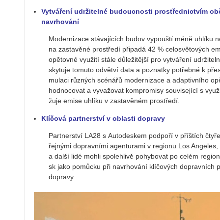
Vytváření udržitelné budoucnosti prostřednictvím o
navrhování
Mo­der­ni­za­ce stá­va­jí­cích budov vy­pouš­tí méně uh­lí­k
na za­sta­vě­né pro­stře­dí při­pa­dá 42 % ce­lo­svě­to­vých emi
opě­tov­né vy­u­ži­tí stále dů­le­ži­těj­ší pro vy­tvá­ře­ní udr­ži­t
sky­tu­je to­mu­to od­vět­ví data a po­znatky po­třeb­né k přes
mu­la­ci růz­ných scé­ná­řů mo­der­ni­za­ce a adap­tiv­ní­ho 
hod­no­co­vat a vy­va­žo­vat kom­pro­mi­sy sou­vi­se­jí­cí s vy­u­ž
žu­je emise uh­lí­ku v za­sta­vě­ném pro­stře­dí.
Klíčová partnerství v oblasti dopravy
Part­ner­ství LA28 s Au­to­de­skem pod­po­ří v příš­tích čtyřech
řej­ný­mi do­prav­ní­mi agen­tu­ra­mi v re­gi­o­nu Los An­ge­les, 
a další lidé mohli spo­leh­li­vě po­hy­bo­vat po celém re­gi­o
sk jako po­můc­ku při na­vr­ho­vá­ní klí­čo­vých do­prav­ních p
do­pra­vy.