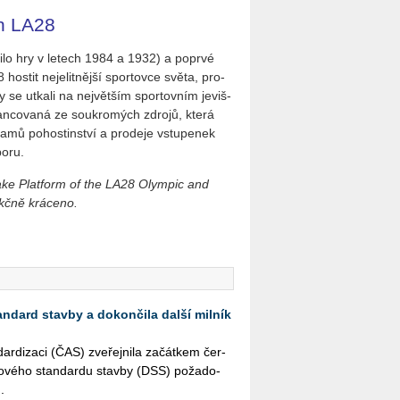
ch LA28
­ti­lo hry v le­tech 1984 a 1932) a po­pr­vé
os­tit neje­lit­něj­ší spor­tov­ce světa, pro­
aby se utka­li na nej­vět­ším spor­tov­ním je­viš­
i­nan­co­va­ná ze sou­kro­mých zdro­jů, která
a­mů po­hos­tin­ství a pro­de­je vstu­pe­nek
o­ru.
ake Platform of the LA28 Olympic and
kčně kráceno.
andard stavby a dokončila další milník
r­di­za­ci (ČAS) zve­řej­ni­la za­čát­kem čer­
­to­vé­ho stan­dar­du stav­by (DSS) po­ža­do­
.