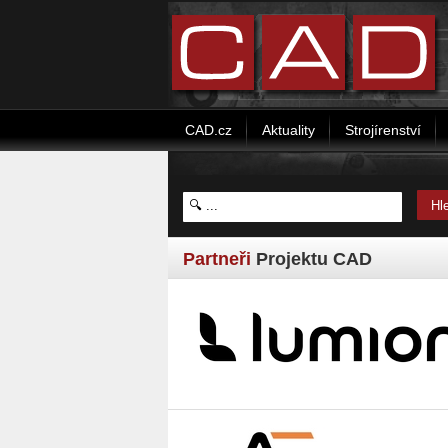
CAD.cz
Aktuality
Strojírenství
Partneři
Projektu CAD