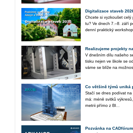
Digitalizace staveb 20
Chce­te si vy­zkou­šet cel
tu? Ve dnech 7.–8. září po­
den­ní prak­tic­ký work­shop
Realizujeme projekty na 
V dneš­ním dílu na­še­ho se­r
tisku nejen ve škole se od
vá­me se blíže na mož­nos­
Co většině týmů uniká 
Stačí se dnes po­dí­vat na ja
má: méně svit­ků vý­kre­sů, 
me­t­rii přímo z BI...
Pozvánka na CADfórum