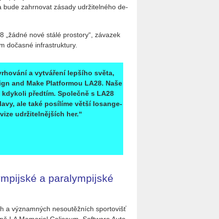
ů a bude za­hr­no­vat zá­sa­dy udr­ži­tel­né­ho de­
8 „žádné nové stálé pro­sto­ry“, zá­va­zek
 do­čas­né in­frastruk­tu­ry.
­ho­vá­ní a vy­tvá­ře­ní lep­ší­ho světa,
e­sign and Make P
lat­for­mou
LA28. Naše
ž kdy­ko­li před­tím. Spo­leč­ně s LA28
­vy, ale také po­sí­lí­me větší lo­san­ge­
ze udr­ži­tel­něj­ších her.“
ym­pij­ské a pa­ra­lym­pij­ské
ch a vý­znam­ných ne­sou­těž­ních spor­to­višť