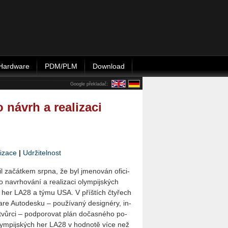
Hardware
PDM/PLM
Download
Google překladač:
 návrh a realizaci
izace
|
Udržitelnost
 za­čát­kem srpna, že byl jme­no­ván ofi­ci­
 na­vr­ho­vá­ní a re­a­li­za­ci olym­pij­ských
ch her LA28 a týmu USA. V příš­tích čtyřech
e Au­to­de­s­ku – po­u­ží­va­ný de­sig­né­ry, in­
i a tvůr­ci – pod­po­ro­vat plán do­čas­né­ho po­
 olym­pij­ských her LA28 v hod­no­tě více než