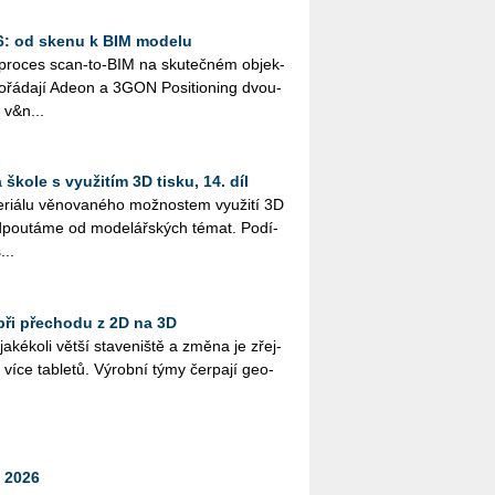
26: od skenu k BIM modelu
ý pro­ces scan-to-BIM na sku­teč­ném ob­jek­
řá­da­jí Adeon a 3GON Po­si­ti­o­ning dvou­
 v&n...
škole s využitím 3D tisku, 14. díl
i­á­lu vě­no­va­né­ho mož­nos­tem vy­u­ži­tí 3D
­pou­tá­me od mo­de­lář­ských témat. Po­dí­
...
při přechodu z 2D na 3D
­ké­ko­li větší sta­ve­niš­tě a změna je zřej­
více table­tů. Vý­rob­ní týmy čer­pa­jí ge­o­
 2026