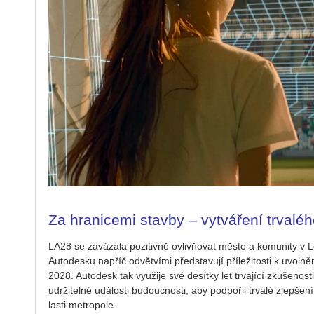
Za hranicemi stavby – vytváření trvaléh
LA28 se za­vá­za­la po­zi­tiv­ně ovlivňovat město a ko­mu­ni­ty v L
Au­to­de­s­ku na­příč od­vět­ví­mi před­sta­vu­jí pří­le­ži­tos­ti k uvol
2028. Au­to­de­sk tak vy­u­ži­je své de­sít­ky let tr­va­jí­cí zku­še­nos­t
udr­ži­tel­né udá­los­ti bu­douc­nos­ti, aby pod­po­řil tr­va­lé zlep­še
las­ti me­t­ro­po­le.