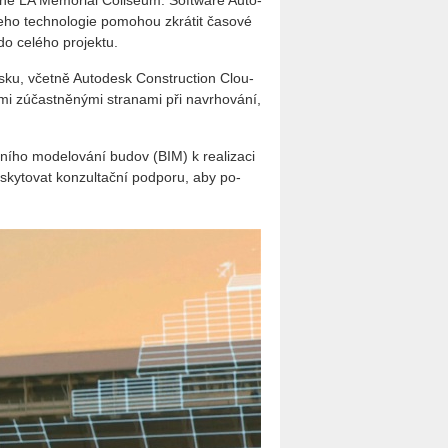
t­ně LA Me­mo­rial Co­li­se­um. Soft­ware Au­to­
ho tech­no­lo­gie po­mo­hou zkrá­tit ča­so­vé
 do ce­lé­ho pro­jek­tu.
­ku, včet­ně Au­to­de­sk Con­structi­on Clou­
­mi zú­čast­ně­ný­mi stra­na­mi při na­vr­ho­vá­ní,
ní­ho mo­de­lo­vá­ní budov (BIM) k re­a­li­za­ci
sky­to­vat kon­zul­tač­ní pod­po­ru, aby po­