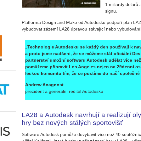
1 mi­li­ar­dy do­la­r
sig­nu.
Plat­for­ma De­sign and Make od Au­to­de­s­ku pod­po­ří plán LA2
vy­bu­do­vat zá­ze­mí LA28 úpra­vou stá­va­jí­cí nebo vy­bu­do­vá­ním
„Tech­no­lo­gie Au­to­de­s­ku se každý den po­u­ží­va­jí k na­vr
a proto jsme nad­še­ni, že se mů­že­me stát ofi­ci­ál­ní D
part­ner­ství umož­ní soft­wa­ru Au­to­de­sk udě­lat více ne
po­mů­že­me při­pra­vit Los An­ge­les nejen na 29­den­ní osla
leskou ko­mu­ni­tu tím, že se pus­tí­me do naší spo­leč­né vi
An­drew Anagnost
pre­zi­dent a ge­ne­rál­ní ře­di­tel Au­to­de­s­ku
LA28 a Au­to­de­sk na­vr­hu­jí a re­a­li­zu­jí ol
hry bez no­vých stá­lých spor­to­višť
Soft­ware Au­to­de­sk po­mů­že do­vy­ba­vit více než 40 sou­těž­ní