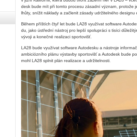
v jižní Ka­li­for­nii, která budou tvo­řit zá­ze­mí her v LA28 – vče
de­sk bude mít při tomto pro­ce­su zá­sad­ní vý­znam, pro­to­že je
lhůty, sní­žit ná­kla­dy a za­čle­nit zá­sa­dy udr­ži­tel­né­ho de­sig­nu
Během příš­tích čtyř let bude LA28 vy­u­ží­vat soft­ware Au­to­de­s
du, jako ústřed­ní ná­stroj pro lepší spo­lu­prá­ci s ti­sí­ci dů­le­ži­tý
vý­vo­ji a ko­neč­né re­a­li­za­ci spor­to­višť.
LA28 bude vy­u­ží­vat soft­ware Au­to­de­s­ku a ná­stro­je in­for­mač­
am­bi­ciózního plánu vý­stav­by spor­to­višť a Au­to­de­sk bude po­
mohl LA28 spl­nit plán re­a­li­za­ce a udr­ži­tel­nos­ti.