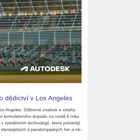
o dědictví v Los Angeles
os An­ge­les. Od­bor­né zna­los­ti a vzta­hy
­ně­ní ku­mu­la­tiv­ní­ho do­pa­du na cestě k roku
i s vy­tvá­ře­ním tech­no­lo­gií, které po­há­ně­jí
­ní olym­pij­ských a pa­ra­lym­pij­ských her a ob­