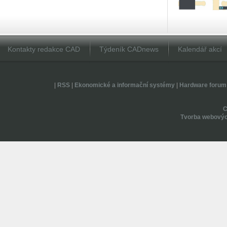
Kontakty redakce CAD
Týdeník CADnews
Kalendář akcí
|
RSS
|
Ekonomické a informační systémy
|
Hardware forum
Tvorba webovýc