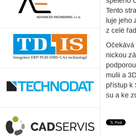
spě­lé­ho 
Tento stra­
lu­je jeho 
z celé řad
Oče­ká­vá 
nic­kou zá­
pod­po­rou 
mu­lii a 3D
pří­stup k 
su a ke zd