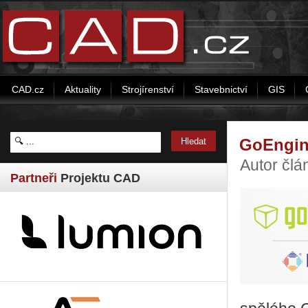
CAD.cz
Aktuality
Strojírenství
Stavebnictví
GIS
GoEngin
Autor čl
Partneři
Projektu CAD