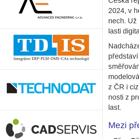
Česká re­p
2024, v ho
nech. Už po
las­ti di­gi
Nad­chá­ze
před­sta­v
smě­řo­vá­
mo­de­lo­vá
z ČR i ci­z
nos­ti z pr
last.
Mezi před