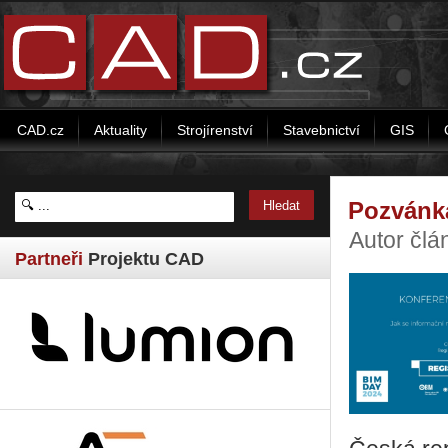
CAD.cz
Aktuality
Strojírenství
Stavebnictví
GIS
Pozvánk
Autor čl
Partneři
Projektu CAD