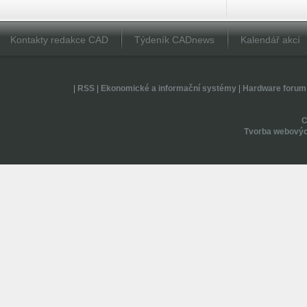
Kontakty redakce CAD
Týdeník CADnews
Kalendář akcí
|
RSS
|
Ekonomické a informační systémy
|
Hardware forum
Tvorba webovýc