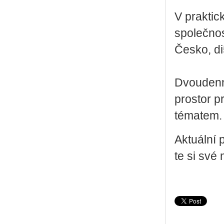
V prak­tic
spo­leč­nos
Česko, di
Dvou­den­ní
pro­stor p
té­ma­tem.
Ak­tu­ál­n
te si své m