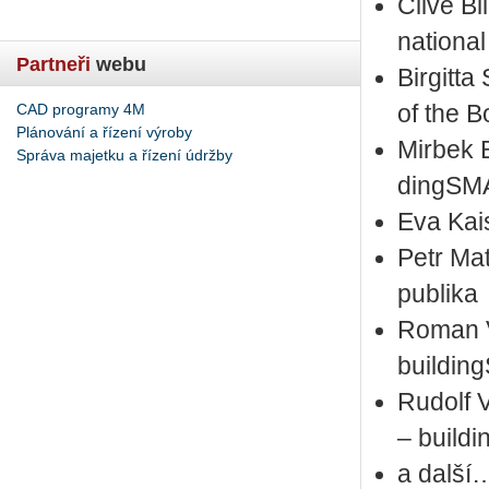
Clive Bil
nati­o­nal
Partneři
webu
Bi­r­git
CAD programy 4M
of the B
Plánování a řízení výroby
Mi­r­bek 
Správa majetku a řízení údržby
dingSMA
Eva Kai­s
Petr Ma­
pub­li­ka
Roman Vo
bu­il­di
Ru­dolf 
– bu­il­
a další