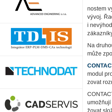
nos­tem vy­
vývoj. Řad
i ne­vý­ho­d
zá­kaz­ní­k
Na dru­hou
může zpo­m
CON­TACT
modul pro 
zo­vat roz­
CON­TACT p
umo­ž­ňují 
žo­vat slo­