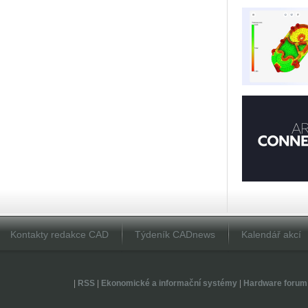
Kontakty redakce CAD
Týdeník CADnews
Kalendář akcí
|
RSS
|
Ekonomické a informační systémy
|
Hardware forum