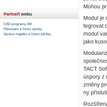
Mohou pruž
Partneři
webu
Modul je op
CAD programy 4M
te­gro­vat
Plánování a řízení výroby
modul va­ri
Správa majetku a řízení údržby
jako ku­so
Mo­du­la­r
spo­leč­no
TACT Soft­w
úspo­ry z r
změny pro­
ny pří­sluš
Roz­ší­ře­