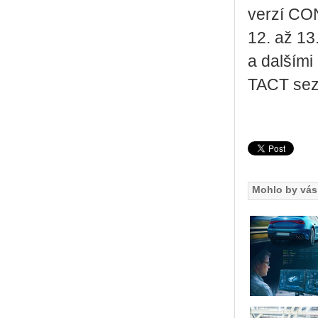
verzí CO
12. až 13.
a dal­ší­m
TACT se­z
Mohlo by vás 