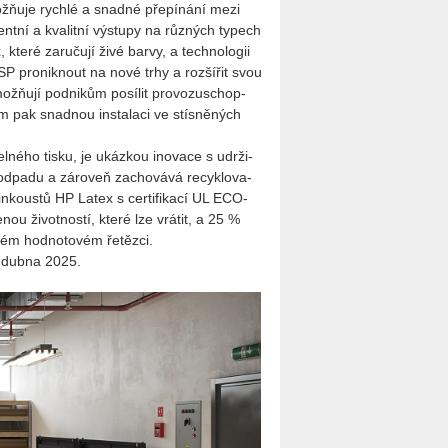
žňuje rych­lé a snad­né pře­pí­ná­ní mezi
tent­ní a kva­lit­ní vý­stu­py na růz­ných ty­pech
teré za­ru­ču­jí živé barvy, a tech­no­lo­gii
PSP pro­nik­nout na nové trhy a roz­ší­řit svou
 umožňují pod­ni­kům po­sí­lit pro­vo­zu­schop­
tém pak snad­nou in­sta­la­ci ve stís­ně­ných
­tel­né­ho tisku, je ukáz­kou ino­va­ce s udr­ži­
d­pa­du a zá­ro­veň za­cho­vá­vá recyklo­va­
ně in­kous­tů HP Latex s cer­ti­fi­ka­cí UL ECO­
­nou ži­vot­nos­tí, které lze vrá­tit, a 25 %
celém hod­no­to­vém ře­těz­ci.
3. dubna 2025.