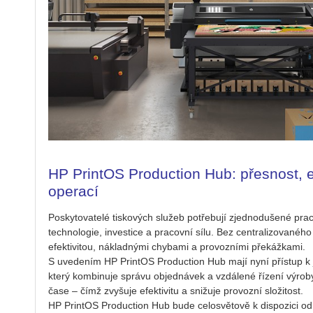
HP PrintOS Production Hub: přesnost, ef
operací
Po­sky­to­va­te­lé tis­ko­vých slu­žeb po­tře­bu­jí zjed­no­du­še­né pr
tech­no­lo­gie, in­ves­ti­ce a pra­cov­ní sílu. Bez cen­t­ra­li­zo­va­né­h
e­fek­ti­vi­tou, ná­klad­ný­mi chy­ba­mi a pro­voz­ní­mi pře­káž­ka­mi.
S uve­de­ním HP Prin­tOS Pro­ducti­on Hub mají nyní pří­stup k je­
který kom­bi­nu­je sprá­vu ob­jed­ná­vek a vzdá­le­né ří­ze­ní vý­ro­by
čase – čímž zvy­šu­je efek­ti­vi­tu a sni­žu­je pro­voz­ní slo­ži­tost.
HP Prin­tOS Pro­ducti­on Hub bude ce­lo­svě­to­vě k dis­po­zi­ci o