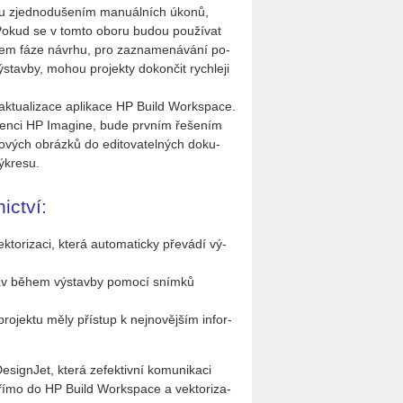
vi­tu zjed­no­du­še­ním ma­nu­ál­ních úkonů,
­ru. Pokud se v tomto oboru budou po­u­ží­vat
během fáze ná­vr­hu, pro za­zna­me­ná­vá­ní po­
­stav­by, mohou pro­jek­ty do­kon­čit rych­le­ji
e ak­tu­a­li­za­ce apli­ka­ce HP Build Workspa­ce.
­ren­ci HP Ima­gi­ne, bude prv­ním ře­še­ním
stro­vých ob­ráz­ků do edi­to­va­tel­ných do­ku­
­kre­su.
ic­tví:
o­ri­za­ci, která au­to­ma­tic­ky pře­vá­dí vý­
práv během vý­stav­by po­mo­cí sním­ků
pro­jek­tu měly pří­stup k nej­no­věj­ším in­for­
sig­n­Jet, která ze­fek­tiv­ní ko­mu­ni­ka­ci
ní přímo do HP Build Workspa­ce a vek­to­ri­za­