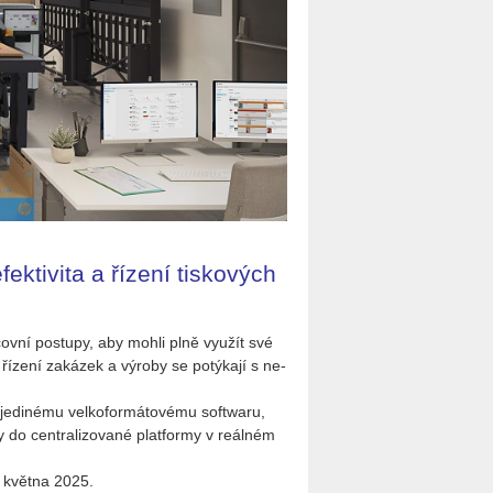
ektivita a řízení tiskových
a­cov­ní po­stu­py, aby mohli plně vy­u­žít své
o ří­ze­ní za­ká­zek a vý­ro­by se po­tý­ka­jí s ne­
di­né­mu vel­ko­for­má­to­vé­mu soft­wa­ru,
 do cen­t­ra­li­zo­va­né plat­for­my v re­ál­ném
d květ­na 2025.