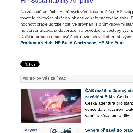
HP Sustainability Amplifier
Na zá­kla­dě úspě­chu v prů­mys­lo­vém tisku roz­ši­řu­je HP svůj pro
to­va­te­le tis­ko­vých slu­žeb v ob­las­ti vel­ko­for­má­to­vé­ho tis
hod­no­tit praxe udr­ži­tel­nos­ti ve srov­ná­ní s prů­mys­lo­vý­mi sta
ní, per­so­na­li­zo­va­ná do­po­ru­če­ní a osvěd­če­né po­stu­py vy­vi­nu
Další in­for­ma­ce o nej­no­věj­ších ino­va­cích vel­ko­for­má­to­vých
Pro­ducti­on Hub
;
HP Build Work­spa­ce
;
HP Site Print
.
Mohlo by vás zajímat:
ČAS rozšířila Datový st
zavádění BIM v Česku
Česká agen­tu­ra pro stan­da
ven­ce další roz­ší­ře­ní Da
va­né­ho zá­ko­nem o BIM ..
Synera přidává do prac