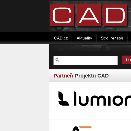
CAD.cz
Aktuality
Strojírenství
Partneři
Projektu CAD