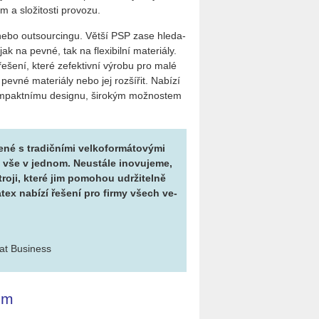
m a slo­ži­tos­ti pro­vo­zu.
 nebo out­sour­cin­gu. Větší PSP zase hle­da­
jak na pevné, tak na fle­xi­bil­ní ma­te­ri­á­ly.
še­ní, které ze­fek­tiv­ní vý­ro­bu pro malé
evné ma­te­ri­á­ly nebo jej roz­ší­řit. Na­bí­zí
­pakt­ní­mu de­sig­nu, ši­ro­kým mož­nos­tem
 s tra­dič­ní­mi vel­ko­for­má­to­vý­mi
 vše v jed­nom. Ne­u­stá­le ino­vu­je­me,
tro­ji, které jim po­mo­hou udr­ži­tel­ně
Latex na­bí­zí ře­še­ní pro firmy všech ve­
mat Business
nom