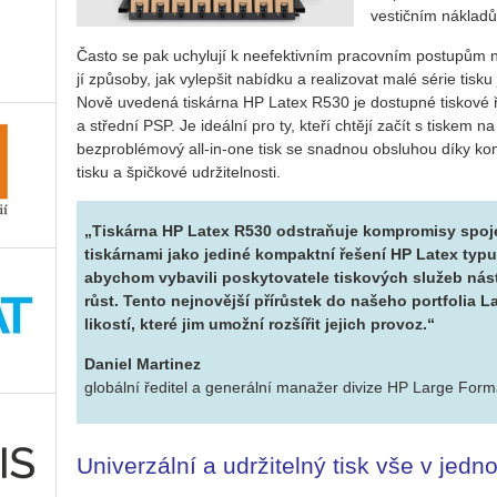
ves­tič­ním ná­kla­dů
Často se pak uchy­lu­jí k ne­e­fek­tiv­ním pra­cov­ním po­stu­pům
jí způ­so­by, jak vy­lep­šit na­bíd­ku a re­a­li­zo­vat malé série tisku 
Nově uve­de­ná tis­kár­na HP Latex R530 je do­stup­né tis­ko­vé ře­
a střed­ní PSP. Je ide­ál­ní pro ty, kteří chtě­jí začít s tis­kem na p
bez­pro­blé­mo­vý all-in-one tisk se snad­nou ob­slu­hou díky kom
tisku a špič­ko­vé udr­ži­tel­nos­ti.
„Tis­kár­na HP Latex R530 od­st­raňuje kom­pro­mi­sy spo­je­né
tis­kár­na­mi jako je­di­né kom­pakt­ní ře­še­ní HP Latex typu
aby­chom vy­ba­vi­li po­sky­to­va­te­le tis­ko­vých slu­žeb ná­s
růst. Tento nej­no­věj­ší pří­růs­tek do na­še­ho port­fo­lia 
li­kos­tí, které jim umož­ní roz­ší­řit je­jich pro­voz.“
Daniel Martinez
globální ředitel a generální manažer divize HP Large For
Univerzální a udržitelný tisk vše v jed