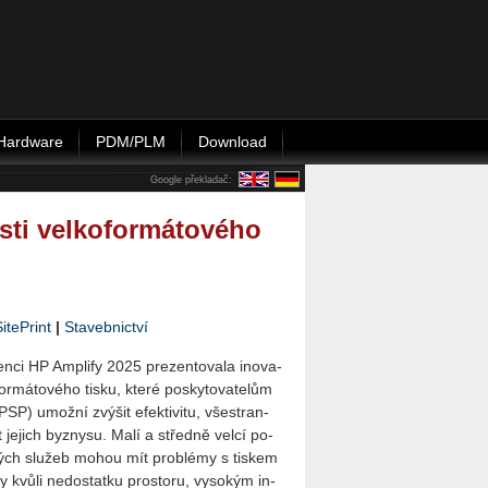
Hardware
PDM/PLM
Download
Google překladač:
asti velkoformátového
­te­Print
|
Stavebnictví
n­ci HP Am­pli­fy 2025 pre­zen­to­va­la ino­va­
­for­má­to­vé­ho tisku, které po­sky­to­va­te­lům
PSP) umož­ní zvý­šit efek­ti­vi­tu, vše­stran­
st je­jich byz­ny­su. Malí a střed­ně velcí po­
ko­vých slu­žeb mohou mít pro­blémy s tis­kem
y kvůli ne­do­stat­ku pro­sto­ru, vy­so­kým in­