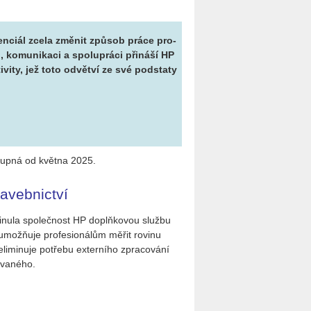
en­ci­ál zcela změ­nit způ­sob práce pro­
i, ko­mu­ni­ka­ci a spo­lu­prá­ci při­ná­ší HP
i­vi­ty, jež toto od­vět­ví ze své pod­sta­ty
stup­ná od květ­na 2025.
tavebnictví
y­vi­nu­la spo­leč­nost HP doplňkovou služ­bu
 umožňuje pro­fe­si­o­ná­lům měřit ro­vi­nu
­mi­nu­je po­tře­bu ex­ter­ní­ho zpra­co­vá­ní
­va­né­ho.