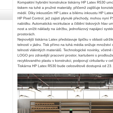
Kom­pakt­ní hyb­rid­ní kon­struk­ce tis­kár­ny HP Latex R530 umo
tis­kem na tuhé a pruž­né ma­te­ri­á­ly, při­čemž za­jiš­ťu­je kon­zis­
médií. Díky in­kous­tům HP Latex a bí­lé­mu in­kous­tu HP Latex, k
HP Pixel Con­t­rol, jež za­jis­tí ply­nu­lé pře­cho­dy, mohou nyní 
na­bíd­ku. Au­to­ma­tic­ká re­cir­ku­la­ce a čiš­tě­ní tis­ko­vých hlav
nost a sní­žit ná­kla­dy na údrž­bu, jed­no­fá­zo­vý na­pá­je­cí sys­
pro­sto­rách.
Nej­no­věj­ší tis­kár­na Latex před­sta­vu­je špič­ku v ob­las­ti udr­ži
tel­nos­tí v jádru. Tisk přímo na tuhá média sni­žu­je množ­ství o
tel­nos­ti vlákni­tých ma­te­ri­á­lů. Tech­no­lo­gic­ké no­vin­ky, včet­
LO­GO pro zdra­věj­ší pra­cov­ní pro­stor, kar­tu­še­mi s pro­dlou­že
recyklo­va­né­ho plas­tu v kon­struk­ci, pod­po­ru­jí cir­ku­la­ri­tu v 
Tis­kár­na HP Latex R530 bude ce­lo­svě­to­vě do­stup­ná od 2