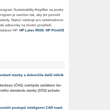
­gram Sus­ta­i­na­bi­li­ty Am­pli­fier na po­sky­
ku. Pro­gram je na­vr­žen tak, aby jim po­mohl
n­dar­dy. Na­bí­zí ná­stro­je pro se­be­hod­no­ce­
­té od­bor­ní­ky na ži­vot­ní pro­stře­dí.
 tis­ká­ren HP:
HP Latex R530
;
HP Prin­tOS
andard stavby a dokončila další milník
r­di­za­ci (ČAS) zve­řej­ni­la za­čát­kem čer­
­to­vé­ho stan­dar­du stav­by (DSS) po­ža­do­
.
ovních postupů inteligenci CAD tvarů