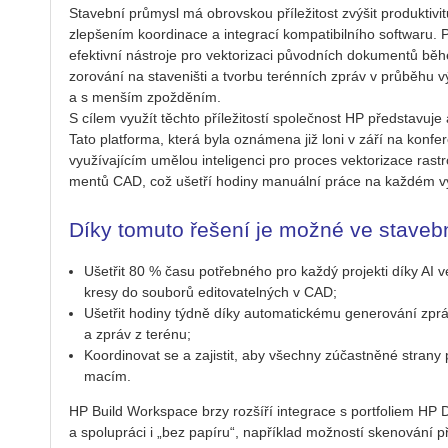
Sta­veb­ní prů­my­sl má ob­rov­skou pří­le­ži­tost zvý­šit pro­duk­ti­
zlep­še­ním ko­or­di­na­ce a in­te­gra­cí kom­pa­ti­bil­ní­ho soft­wa
efek­tiv­ní ná­stro­je pro vek­to­ri­za­ci pů­vod­ních do­ku­men­tů 
zo­ro­vá­ní na sta­ve­niš­ti a tvor­bu te­rén­ních zpráv v prů­bě­hu vý
a s men­ším zpož­dě­ním.
S cílem vy­u­žít těch­to pří­le­ži­tos­tí spo­leč­nost HP před­sta­vu­j
Tato plat­for­ma, která byla ozná­me­na již loni v září na kon­fe
vy­u­ží­va­jí­cím umě­lou in­te­li­gen­ci pro pro­ces vek­to­ri­za­ce ra
men­tů CAD, což ušet­ří ho­di­ny ma­nu­ál­ní práce na kaž­dém vý
Díky to­mu­to ře­še­ní je možné ve sta­veb­n
Ušet­řit 80 % času po­třeb­né­ho pro každý pro­jek­ti díky AI vek­t
kre­sy do sou­bo­rů edi­to­va­tel­ných v CAD;
Ušet­řit ho­di­ny týdně díky au­to­ma­tic­ké­mu ge­ne­ro­vá­ní z
a zpráv z te­ré­nu;
Ko­or­di­no­vat se a za­jis­tit, aby všech­ny zú­čast­ně­né stra­ny 
ma­cím.
HP Build Workspa­ce brzy roz­ší­ří in­te­gra­ce s port­fo­li­em HP De­
a spo­lu­prá­ci i „bez pa­pí­ru“, na­pří­klad mož­nos­tí ske­no­vá­