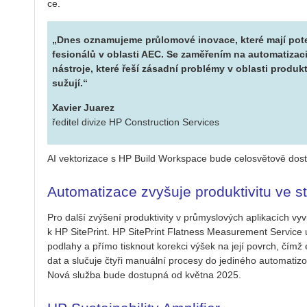
ce.
„Dnes ozna­mu­je­me prů­lo­mo­vé ino­va­ce, které mají po­t
fe­si­o­ná­lů v ob­las­ti AEC. Se za­mě­ře­ním na au­to­ma­ti­za­c
ná­stro­je, které řeší zá­sad­ní pro­blémy v ob­las­ti pro­duk­t
su­žu­jí.“
Xavier Juarez
ředitel divize HP Construction Services
AI vek­to­ri­za­ce s HP Build Workspa­ce bude ce­lo­svě­to­vě do­
Automatizace zvyšuje produktivitu ve s
Pro další zvý­še­ní pro­duk­ti­vi­ty v prů­mys­lo­vých apli­ka­cích v
k HP Si­te­Print. HP Si­te­Print Flat­ness Me­a­su­re­ment Ser­vi­ce
pod­la­hy a přímo tisk­nout ko­rek­ci výšek na její po­vrch, čímž eli
dat a slu­ču­je čtyři ma­nu­ál­ní pro­ce­sy do je­di­né­ho au­to­ma­ti­zo
Nová služ­ba bude do­stup­ná od květ­na 2025.