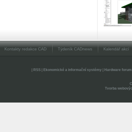
Kontakty redakce CAD
Týdeník CADnews
Kalendář akcí
|
RSS
|
Ekonomické a informační systémy
|
Hardware forum
Tvorba webovýc