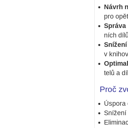
Návrh n
pro opě­to
Sprá­va
ních dílů 
Sní­že­ní
v knihov
Op­ti­ma­
te­lů a dí
Proč zvo
Úspora 
Snížení
Eliminac