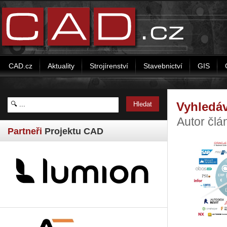
CAD.cz
Aktuality
Strojírenství
Stavebnictví
GIS
Vyhledáv
Autor člá
Partneři
Projektu CAD