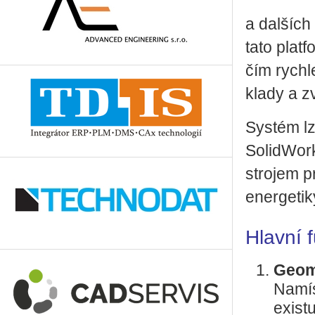
a dal­ších 
tato plat­
čím rych­l
kla­dy a zvy
Sys­tém l
So­li­dWork
stro­jem pr
ener­ge­ti­
Hlavní f
Ge­o­m
Na­mís
exis­t