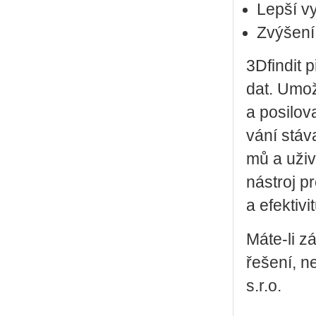
Lepší vy
Zvýšení
3D­fin­dit 
dat. Umožňu
a po­si­lo­
vá­ní stá­
mů a uži­va­
ná­stroj p
a efek­ti­vi­
Máte-li záj
ře­še­ní, n
s.r.o.