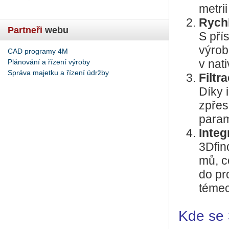
me­t­r
Rych­l
Partneři
webu
S pří­
vý­rob
CAD programy 4M
Plánování a řízení výroby
v na­t
Správa majetku a řízení údržby
Fil­tr
Díky in
zpřes­
pa­ra­
In­te
3D­fin
mů, c
do pro
té­mec
Kde se 