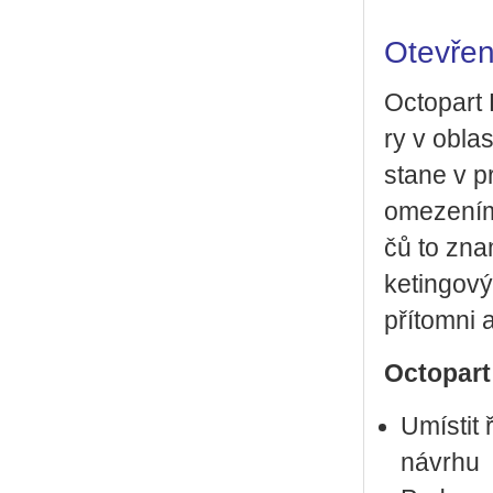
Otevřen
Oc­to­part 
ry v ob­las
sta­ne v pr
ome­ze­ní­m
čů to zna­
ke­tingo­v
pří­tomni 
Octopart
Umís­tit 
ná­vr­hu