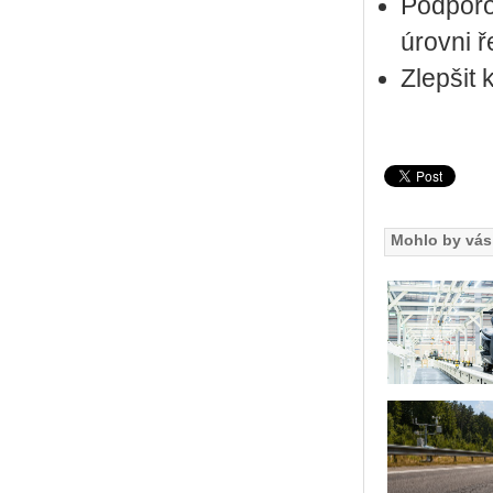
Pod­po­ro
úrov­ni ř
Zlep­šit
Mohlo by vás 