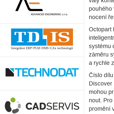
va­lý kon­
pou­hé­ho v
no­ce­ní ř
Oc­to­part 
in­te­li­gen
sys­té­mu d
zá­mě­ru s
a rych­le z
Číslo dílu
Dis­co­ver 
mohou pro­
nout. Pro 
pro­mě­ní v