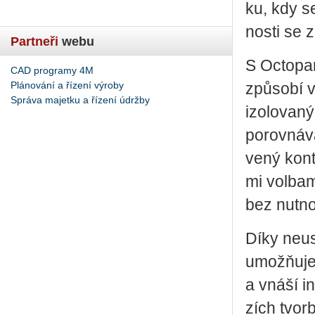
ku, kdy se
nos­ti se zu
Partneři
webu
S Oc­to­par
CAD programy 4M
Plánování a řízení výroby
způ­so­bí 
Správa majetku a řízení údržby
izo­lo­va­n
po­rov­ná­v
ve­ný kon­t
mi vol­ba­
bez nut­nos
Díky ne­u­s
umož­ňuje 
a vnáší in­
zích tvor­