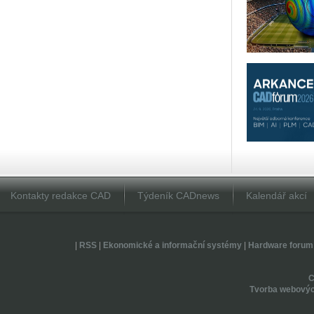
Kontakty redakce CAD
Týdeník CADnews
Kalendář akcí
|
RSS
|
Ekonomické a informační systémy
|
Hardware forum
Tvorba webovýc