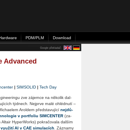
Hardware
PDM/PLM
Download
Google překladač:
ce Advanced
mcenter
|
SIMSOLID
|
Tech Day
­nee­rin­gu zve zá­jem­ce na ně­ko­lik dal­
u­jí­cích týd­nech. Nej­pr­ve malé ohléd­nu­tí –
i­cha­e­lem Arol­dem před­sta­vu­jí­cí
nej­dů­
ch­no­lo­gie v port­fo­liu SIM­CEN­TER
(za­
h Al­tair Hy­perWorks) po­kra­čo­va­la dal­ším
m
vy­u­ži­tí AI v CAE si­mu­la­cích
. Zá­zna­my