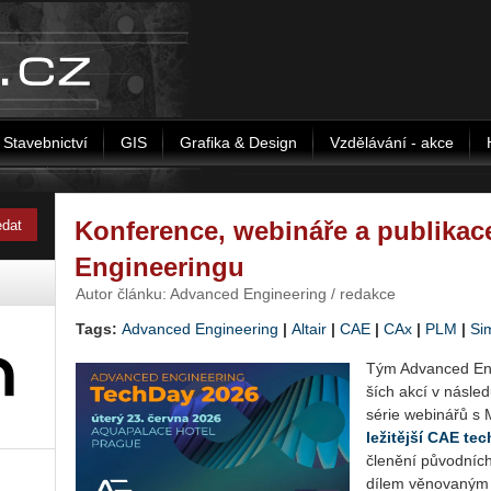
Stavebnictví
GIS
Grafika & Design
Vzdělávání - akce
Konference, webináře a publika
Engineeringu
Autor článku: Advanced Engineering / redakce
Tags:
Advanced Engineering
|
Altair
|
CAE
|
CAx
|
PLM
|
Si
Tým Advan­ced En­gi
ších akcí v ná­sle­d
série webi­ná­řů s M
le­ži­těj­ší CAE te
čle­ně­ní pů­vod­níc
dílem vě­no­va­ný