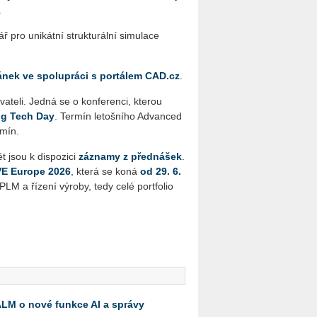
.
 pro uni­kát­ní struk­tu­rál­ní si­mu­la­ce
á­nek ve spo­lu­prá­ci s por­tá­lem CAD.​cz
.
­va­te­li. Jedná se o kon­fe­ren­ci, kte­rou
ing Tech Day
. Ter­mín le­toš­ní­ho Advan­ced
r­mín.
 jsou k dis­po­zi­ci
zá­zna­my z před­ná­šek
.
IVE Eu­ro­pe 2026
, která se koná
od 29. 6.
M a ří­ze­ní vý­ro­by, tedy celé port­fo­lio
 ALM o nové funkce AI a správy