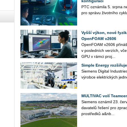
konfigurací
PTC ozná­mi­la 5. srpna nej­n
pro sprá­vu ži­vot­ní­ho cykl
Vyšší výkon, nové fyzi
OpenFOAM v2606
Open­FO­AM v2606 při­ná­ší n
v po­sled­ních ver­zích, vče
GPU v rámci pro­j...
Simple Energy rozšiřuje
Sie­mens Di­gi­tal In­du­st­r
vý­rob­ce elek­tric­kých jed­n
MULTIVAC volí Teamcen
Sie­mens ozná­mil 23. čer­v
da­va­te­lů ře­še­ní pro zpra­c
pro­střed­ků a&nb...