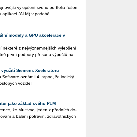
o­věj­ší vy­lep­še­ní svého port­fo­lia ře­še­ní
u apli­ka­cí (ALM) v po­do­bě ...
kální modely a GPU akcelerace v
ě­kte­ré z nej­vý­znam­něj­ších vy­lep­še­ní
t­ně první pod­po­ry pře­su­nu vý­po­čtů na
 využití Siemens Xceleratoru
ies Soft­ware ozná­mil 4. srpna, že in­dic­ký
os­to­pých vo­zi­del
ter jako základ svého PLM
en­ce, že Mul­ti­vac, jeden z před­ních do­
o­vá­ní a ba­le­ní po­tra­vin, zdra­vot­nic­kých