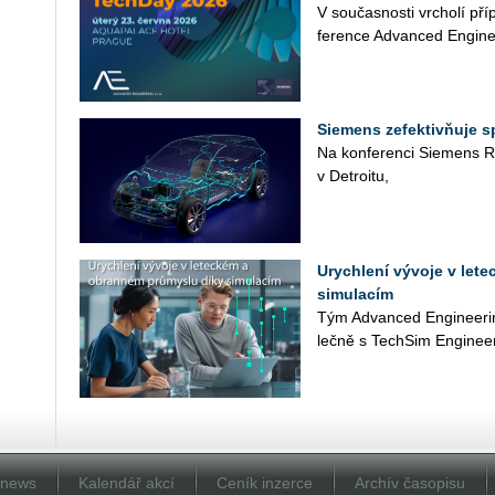
V sou­čas­nos­ti vr­cho­lí pří
fe­ren­ce Advan­ced En­gi­ne
Siemens zefektivňuje 
Na kon­fe­ren­ci Sie­mens Re
v De­t­ro­i­tu,
Urychlení vývoje v let
simulacím
Tým Advan­ced En­gi­nee­rin
leč­ně s Tech­Si­m Engineer
Dnews
Kalendář akcí
Ceník inzerce
Archív časopisu