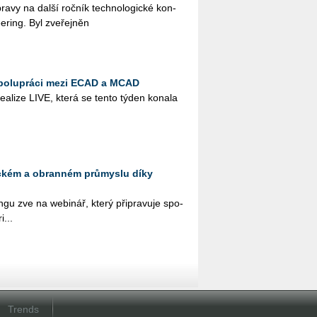
­pra­vy na další roč­ník tech­no­lo­gic­ké kon­
e­ring. Byl zve­řej­něn
spolupráci mezi ECAD a MCAD
­a­li­ze LIVE, která se tento týden ko­na­la
eckém a obranném průmyslu díky
­gu zve na webi­nář, který při­pra­vu­je spo­
i...
Trends