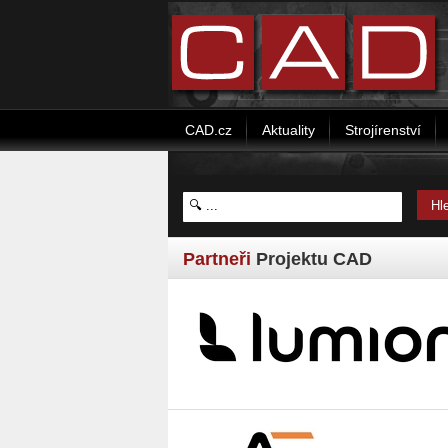
CAD.cz
Aktuality
Strojírenství
Partneři
Projektu CAD