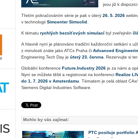
jsou již k dis­­po­zi­ci
Tře­tím po­kra­čo­vá­ním série je pak v úterý
26. 5. 2026
webi­nář
v tech­no­lo­gii
Sim­cen­ter Sim­so­lid
.
K té­ma­tu
rych­lých bez­sí­ťo­vých si­mu­la­cí
byl zve­řej­něn
čl
A hlav­ně nyní je plá­no­vá­no tra­dič­ní kaž­do­roč­ní se­tká­ní s uži
z mi­nu­los­ti znáte jako ATCx Praha či
Advan­ced En­gi­nee­r
En­gi­nee­ring Tech Day je
úterý 23. červ­na
. Re­zer­vuj­te si te
Glo­bál­ní kon­fe­ren­ce
Fu­tu­re.In­dust­ry 2026
je za námi a opět
Nyní se mů­že­te těšit a re­gis­tro­vat na kon­fe­ren­ci
Re­a­li­ze L
do 1. 7. 2026 v Am­ster­da­mu
. Té­ma­tem je celá ob­last CAx/PL
Sie­mens Di­gi­tal In­du­st­ries Soft­ware.
Mohlo by vás zajímat:
PTC posiluje portfolio