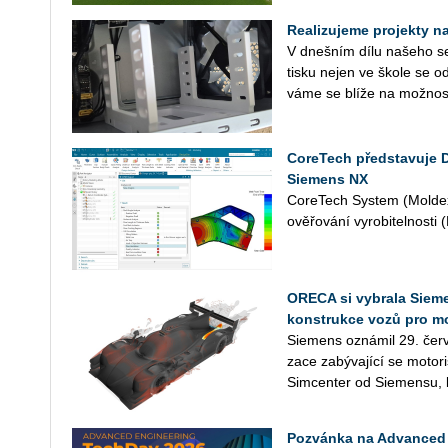
Realizujeme projekty na 
V dneš­ním dílu na­še­ho se­r
tisku nejen ve škole se od
vá­me se blíže na mož­nos­
CoreTech představuje 
Siemens NX
Co­re­Tech Sys­tem (Mol­dex
ově­řo­vá­ní vy­ro­bi­tel­nos­t
ORECA si vybrala Sieme
konstrukce vozů pro m
Sie­mens ozná­mil 29. červ
za­ce za­bý­va­jí­cí se mo­to­
Sim­cen­ter od Sie­men­su, k
Pozvánka na Advanced 