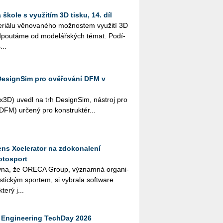
škole s využitím 3D tisku, 14. díl
i­á­lu vě­no­va­né­ho mož­nos­tem vy­u­ži­tí 3D
­pou­tá­me od mo­de­lář­ských témat. Po­dí­
...
DesignSim pro ověřování DFM v
­3D) uvedl na trh De­sign­Sim, ná­stroj pro
i (DFM) ur­če­ný pro kon­struk­té­r...
ns Xcelerator na zdokonalení
otosport
­na, že ORE­CA Group, vý­znam­ná or­ga­ni­
ris­tic­kým spor­tem, si vy­bra­la soft­ware
terý j...
Engineering TechDay 2026