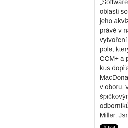
„Softwar
oblasti s
jeho akvi
právě v n
vytvořen
pole, kte
CCM+ a p
kus dopře
MacDonal
v oboru,
špičkový
odborníků
Miller. J