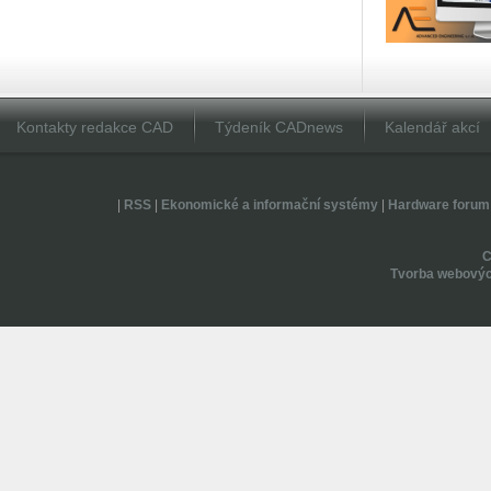
Kontakty redakce CAD
Týdeník CADnews
Kalendář akcí
|
RSS
|
Ekonomické a informační systémy
|
Hardware forum
Tvorba webovýc