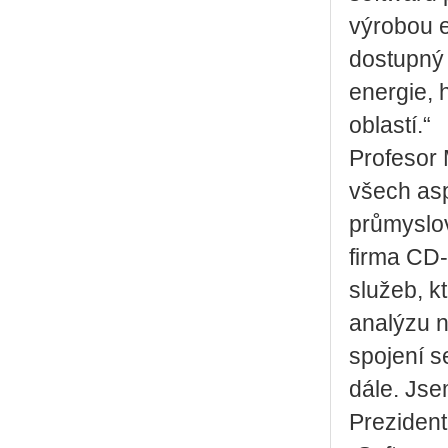
výrobou e
dostupný 
energie, 
oblastí.“
Profesor 
všech asp
průmyslo
firma CD-
služeb, k
analýzu n
spojení s
dále. Jse
Prezident