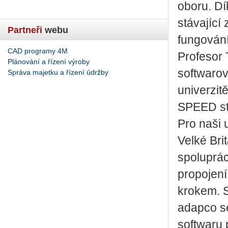
oboru. D
stávající
Partneři
webu
fungování
CAD programy 4M
Profesor T
Plánování a řízení výroby
softwarov
Správa majetku a řízení údržby
univerzit
SPEED st
Pro naši u
Velké Brit
spoluprá
propojen
krokem. S
adapco se
softwaru 