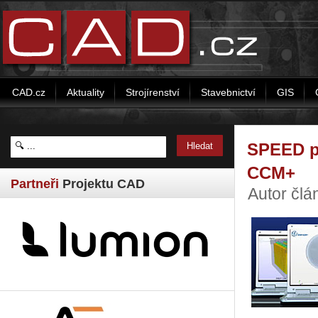
CAD.cz
Aktuality
Strojírenství
Stavebnictví
GIS
SPEED pr
CCM+
Partneři
Projektu CAD
Autor čl