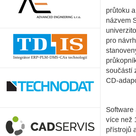
průtoku a
názvem S
univerzi
pro návrh
stanovený
průkopník
součástí 
CD-adap
Software 
více než 
přístrojů