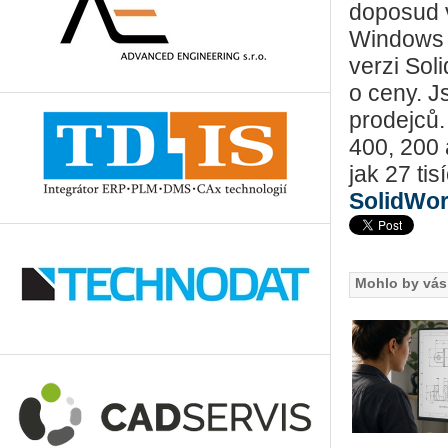
doposud 
Windows 7
verzi Sol
o ceny. J
prodejců
400, 200 
jak 27 ti
SolidWo
Mohlo by vás 