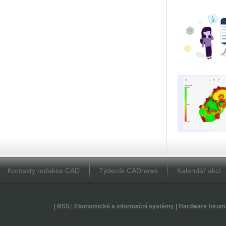
Kontakty redakce CAD
Týdeník CADnews
Kalendář akcí
|
RSS
|
Ekonomické a informační systémy
|
Hardware forum