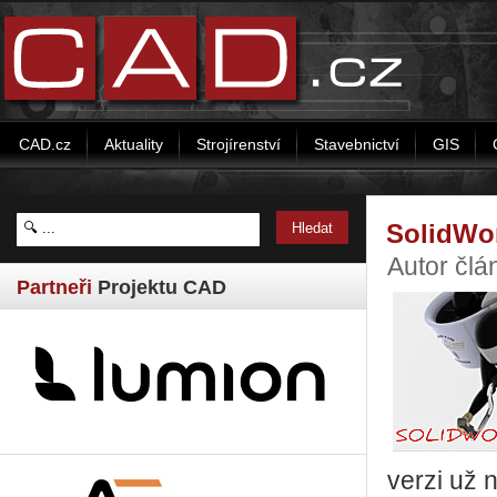
CAD.cz
Aktuality
Strojírenství
Stavebnictví
GIS
SolidWor
Autor člá
Partneři
Projektu CAD
verzi už 