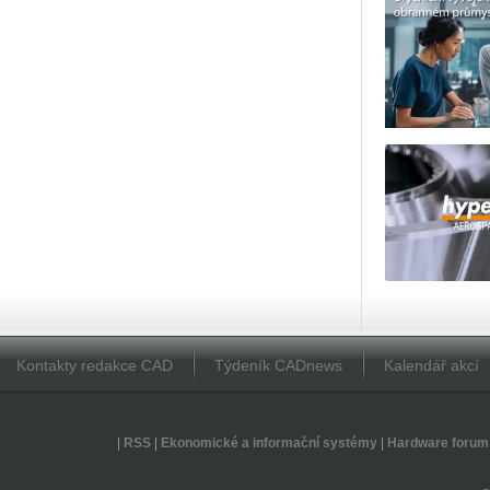
Kontakty redakce CAD
Týdeník CADnews
Kalendář akcí
|
RSS
|
Ekonomické a informační systémy
|
Hardware forum