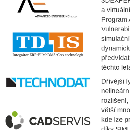
3DEXPERIE
a virtuáln
Program 
Vulnerabi
simulační
dynamick
předvídat
těchto le
Dřívější 
nelineárn
rozlišení,
větší mno
kde lze p
díky SIM