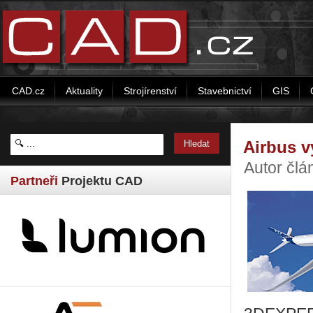
CAD.cz
Aktuality
Strojírenství
Stavebnictví
GIS
Airbus v
Autor člá
Partneři
Projektu CAD