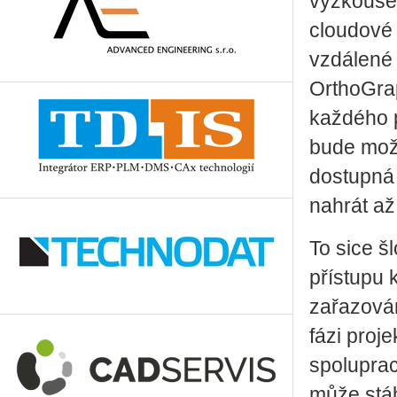
vyzkoušet
cloudové
vzdálené ú
OrthoGrap
každého p
bude možn
dostupná 
nahrát až
To sice š
přístupu 
zařazován
fázi proj
spoluprac
může stáh