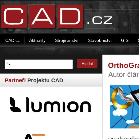
CAD.cz
Aktuality
Strojírenství
Stavebnictví
GIS
OrthoGra
Autor člá
Partneři
Projektu CAD