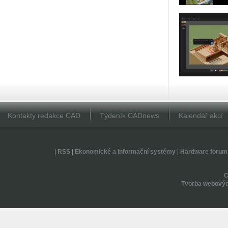
Kontakty redakce CAD
Týdeník CADnews
Kalendář akcí
|
RSS
|
Ekonomické a informační systémy
|
Hardware forum
Tvorba webovýc