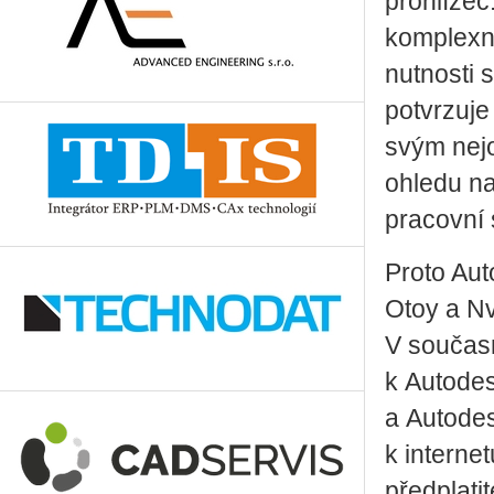
prohlížeč
komplexní
nutnosti 
potvrzuje
svým nejo
ohledu na
pracovní s
Proto Au
Otoy a Nv
V současn
k Autodes
a Autodes
k interne
předplati