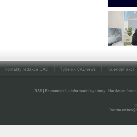
Kontakty redakce CAD
Týdeník CADnews
Kalendář akcí
|
RSS
|
Ekonomické a informační systémy
|
Hardware forum
Tvorba webovýc