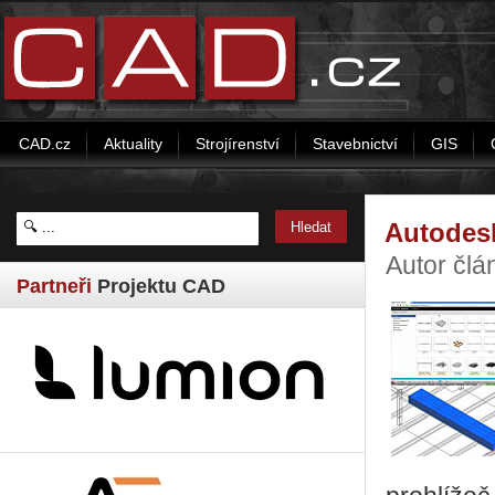
CAD.cz
Aktuality
Strojírenství
Stavebnictví
GIS
Autodesk
Autor člá
Partneři
Projektu CAD