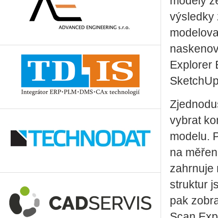
modely z
výsledky 
modelova
naskenova
Explorer 
SketchUp
Zjednodu
vybrat ko
modelu. P
na měření
zahrnuje 
struktur 
pak zobra
Scan Expl