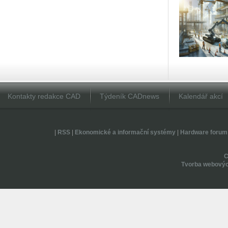
Kontakty redakce CAD
Týdeník CADnews
Kalendář akcí
|
RSS
|
Ekonomické a informační systémy
|
Hardware forum
Tvorba webovýc