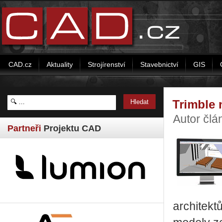
CAD.cz
Aktuality
Strojírenství
Stavebnictví
GIS
Trimble 
Autor člá
Partneři
Projektu CAD
architekt