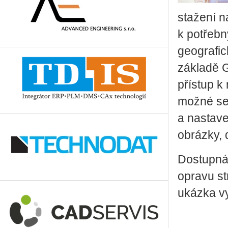
stažení 
k potřebn
geografic
základě G
přístup k
možné se 
a nastave
obrázky, 
Dostupná 
opravu st
ukázka vy