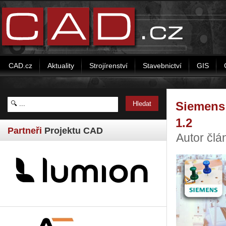
CAD.cz
Aktuality
Strojírenství
Stavebnictví
GIS
Siemens 
1.2
Partneři
Projektu CAD
Autor čl