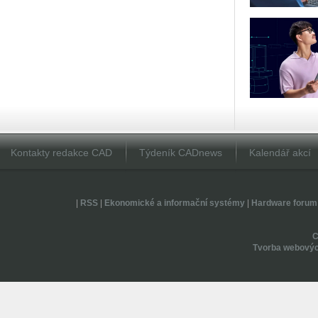
Kontakty redakce CAD
Týdeník CADnews
Kalendář akcí
|
RSS
|
Ekonomické a informační systémy
|
Hardware forum
Tvorba webovýc