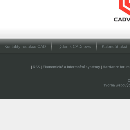
Kontakty redakce CAD
Týdeník CADnews
Kalendář akcí
|
RSS
|
Ekonomické a informační systémy
|
Hardware forum
Tvorba webovýc