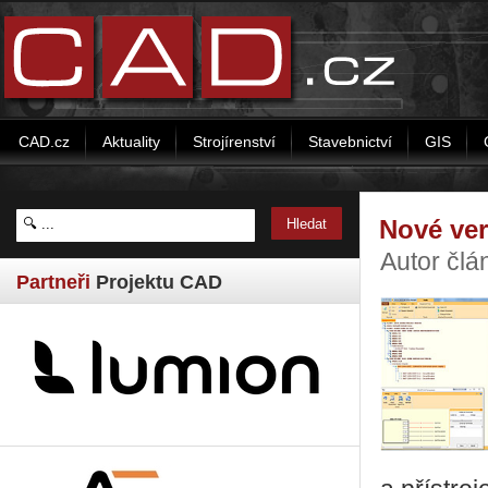
CAD.cz
Aktuality
Strojírenství
Stavebnictví
GIS
Nové ver
Autor člá
Partneři
Projektu CAD