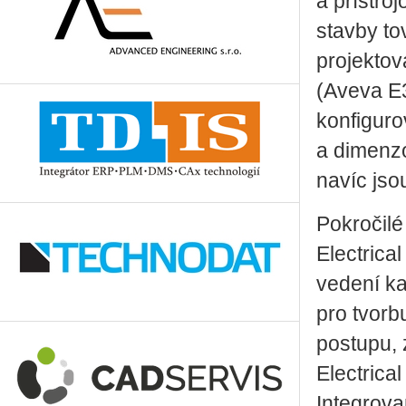
a přístro
stavby to
projektov
(Aveva E3
konfiguro
a dimenz
navíc jso
Pokročilé
Electrica
vedení ka
pro tvorb
postupu, 
Electrica
Integrova