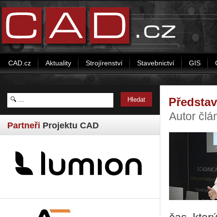
CAD.cz
Aktuality
Strojírenství
Stavebnictví
GIS
Předsta
Autor člá
Partneři
Projektu CAD