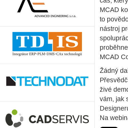
čas, kter
MCAD kons
to povědo
nástroj p
spoluprá
proběhne 
MCAD Co-
Žádný dal
Přesvědčt
živé dem
vám, jak
Designer
Na webin