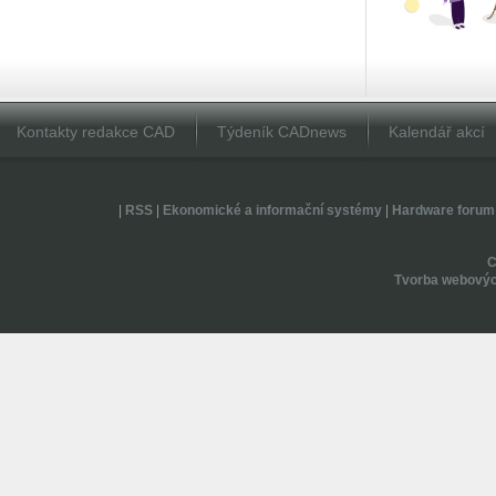
Kontakty redakce CAD
Týdeník CADnews
Kalendář akcí
|
RSS
|
Ekonomické a informační systémy
|
Hardware forum
Tvorba webovýc