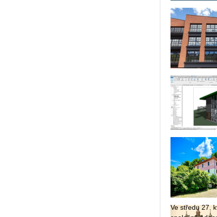
Ve stře­du 27. kv