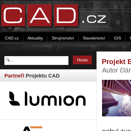
CAD.cz
Aktuality
Strojírenství
Stavebnictví
GIS
Projekt 
Autor člá
Partneři
Projektu CAD