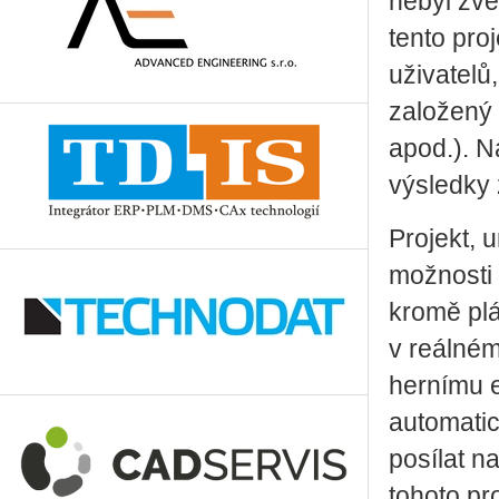
nebyl zve
tento pro
uživatelů,
založený 
apod.). N
výsledky 
Projekt, u
možnosti 
kromě plá
v reálném
hernímu e
automatic
posílat n
tohoto pr