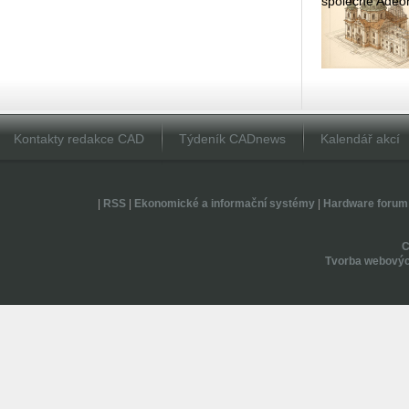
spo­leč­ně Adeon
Kontakty redakce CAD
Týdeník CADnews
Kalendář akcí
|
RSS
|
Ekonomické a informační systémy
|
Hardware forum
Tvorba webovýc