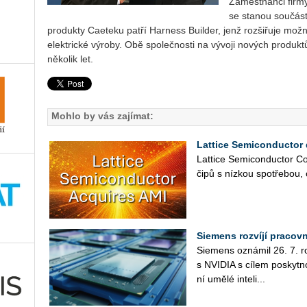
Zaměstnanci firmy 
se stanou součást
produkty Caeteku patří Harness Builder, jenž rozšiřuje možn
elektrické výroby. Obě společnosti na vývoji nových produkt
několik let.
Mohlo by vás zajímat:
Lattice Semiconductor 
Lat­ti­ce Se­mi­con­duc­tor Co
čipů s níz­kou spo­tře­bou, 
Siemens rozvíjí pracov
Sie­mens ozná­mil 26. 7. roz­
s NVI­DIA s cílem po­skyt­no
ní umělé in­te­li­...