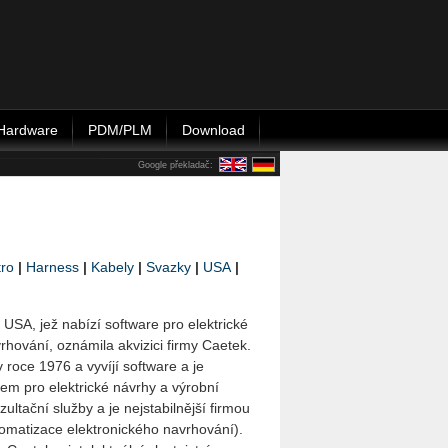
Hardware
PDM/PLM
Download
Google překladač:
tro
|
Harness
|
Kabely
|
Svazky
|
USA
|
USA, jež nabízí software pro elektrické
rhování, oznámila akvizici firmy Caetek.
 roce 1976 a vyvíjí software a je
em pro elektrické návrhy a výrobní
zultační služby a je nejstabilnější firmou
tomatizace elektronického navrhování).