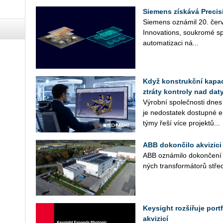
Siemens získává Precis
Sie­mens ozná­mil 20. čer­ve
In­no­vati­ons, sou­kro­mé sp
au­to­ma­ti­za­ci ná­...
Když konstrukční kapaci
ztráty kontroly nad daty
Vý­rob­ní spo­leč­nos­ti dnes
je ne­do­sta­tek do­stup­né en
týmy řeší více pro­jek­tů...
ABB dokončilo akvizici 
ABB ozná­mi­lo do­kon­če­ní ak
ných trans­for­má­to­rů střed­
Keysight rozšiřuje por
akvizicí