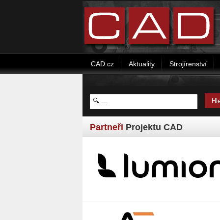
CAD.cz
Aktuality
Strojírenství
Partneři
Projektu CAD