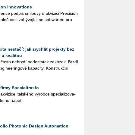
ion Innovations
n­ce pod­pis smlou­vy o akvi­zi­ci Pre­ci­si­on
o­leč­nos­ti za­bý­va­jí­cí se soft­warem pro
ta nestačí: jak zrychlit projekty bez
 a kvalitou
 často ne­brz­dí ne­do­sta­tek za­ká­zek. Brzdí
­gi­nee­rin­go­vé ka­pa­ci­ty. Kon­strukč­ní
firmy Specialtrasfo
vi­zi­ce ital­ské­ho vý­rob­ce spe­ci­a­li­zo­va­
ní­ho na­pě­tí
tfolio Photonic Design Automation