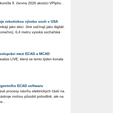
kon­či­la 9. červ­na 2026 akvi­zi­ci VPI­pho...
je robotickou výrobu soch v USA
ka­jí jako skici. Jiné za­čí­na­jí jako di­gi­tál­
­ko­neč­no), 6,4 metru vy­so­ká so­chař­ská
spolupráci mezi ECAD a MCAD
­a­li­ze LIVE, která se tento týden ko­na­la
ligentního ECAD softwaru
 své pro­ce­sy ná­vr­hu elek­tric­kých částí na
­stro­je mohou pů­so­bit po­ho­dl­ně, ale na
s...