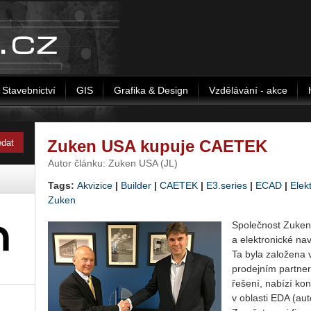
Stavebnictví
GIS
Grafika & Design
Vzdělávání - akce
Zuken USA kupuje CAETEK
Autor článku: Zuken USA (JL)
Tags:
Akvizice
|
Builder
|
CAETEK
|
E3.series
|
ECAD
|
Elek
Zuken
Společnost Zuken 
a elektronické nav
Ta byla založena v
prodejním partner
řešení, nabízí kon
v oblasti EDA (au