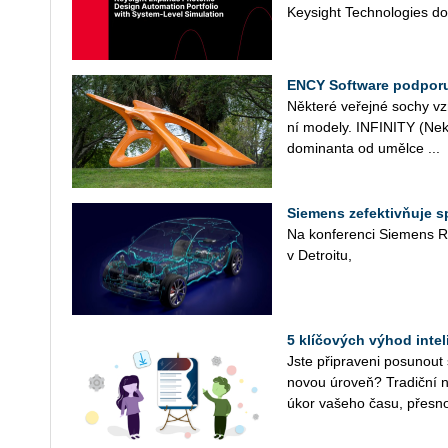
Key­sight Tech­no­lo­gies do­
ENCY Software podporu
Ně­kte­ré ve­řej­né sochy vzni­
ní mo­de­ly. IN­FI­NI­TY (Ne
do­mi­nan­ta od uměl­ce ...
Siemens zefektivňuje 
Na kon­fe­ren­ci Sie­mens Re
v De­t­ro­i­tu,
5 klíčových výhod inte
Jste při­pra­ve­ni po­su­nout
novou úroveň? Tra­dič­ní ná
úkor va­še­ho času, přes­no