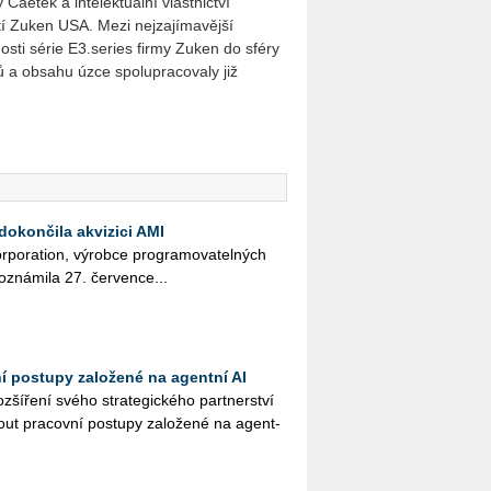
Caetek a intelektuální vlastnictví
í Zuken USA. Mezi nejzajímavější
osti série E3.series firmy Zuken do sféry
ů a obsahu úzce spolupracovaly již
dokončila akvizici AMI
r­po­rati­on, vý­rob­ce pro­gra­mo­va­tel­ných
ozná­mi­la 27. čer­ven­ce...
ní postupy založené na agentní AI
ší­ře­ní svého stra­te­gic­ké­ho part­ner­ství
ut pra­cov­ní po­stu­py za­lo­že­né na agent­