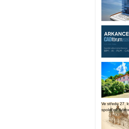
Ve stře­du 27. kv
spo­leč­ně Adeon