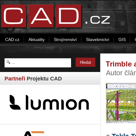
CAD.cz
Aktuality
Strojírenství
Stavebnictví
GIS
Trimble a
Autor člá
Partneři
Projektu CAD