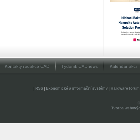
Kontakty redakce CAD
Týdeník CADnews
Kalendář akcí
|
RSS
|
Ekonomické a informační systémy
|
Hardware forum
Tvorba webovýc