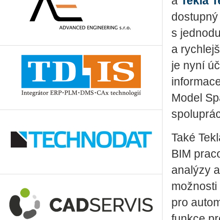
a
Tekla 
dostupný 
s jednodu
a rychlej
je nyní ú
informace
Model Spa
spoluprác
Také Tekl
BIM praco
analýzy a
možnosti
pro autom
funkce pr