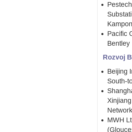
Pestech 
Substat
Kampon
Pacific 
Bentley 
Rozvoj B
Beijing 
South-to
Shangha
Xinjiang
Network 
MWH Ltd
(Glouces