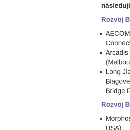
následují
Rozvoj B
AECOM –
Connect
Arcadis
(Melbour
Long Jia
Blagove
Bridge P
Rozvoj B
Morphos
USA)