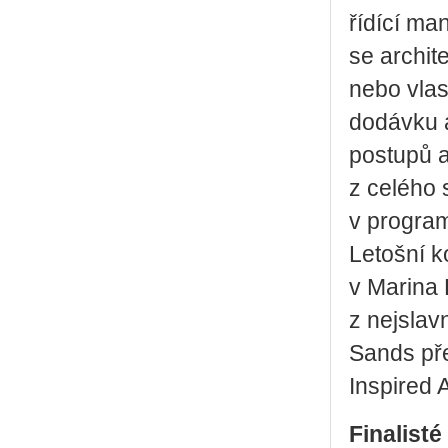
řídící ma
se archit
nebo vlas
dodávku a
postupů a
z celého s
v program
Letošní k
v Marina
z nejslav
Sands pře
Inspired 
Finalist