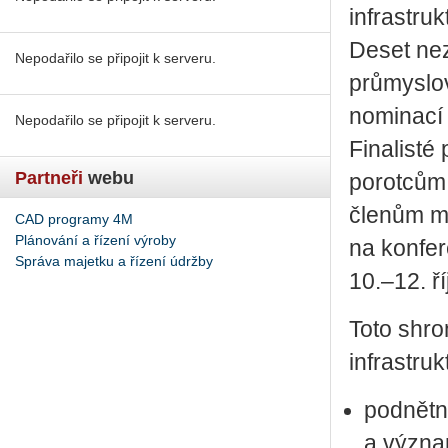
infrastru
Deset ne
Nepodařilo se připojit k serveru.
průmyslov
nominací
Nepodařilo se připojit k serveru.
Finalisté
Partneři
webu
porotcům,
členům mé
CAD programy 4M
Plánování a řízení výroby
na konfer
Správa majetku a řízení údržby
10.–12. ř
Toto shr
infrastru
podnětn
a význa