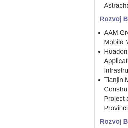
Astrach
Rozvoj B
AAM Gro
Mobile 
Huadong
Applica
Infrast
Tianjin 
Construc
Project
Provinc
Rozvoj B