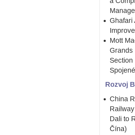
a Compr
Managem
Ghafari
Improve
Mott Ma
Grands 
Section
Spojené 
Rozvoj BI
China R
Railway 
Dali to 
Čína)