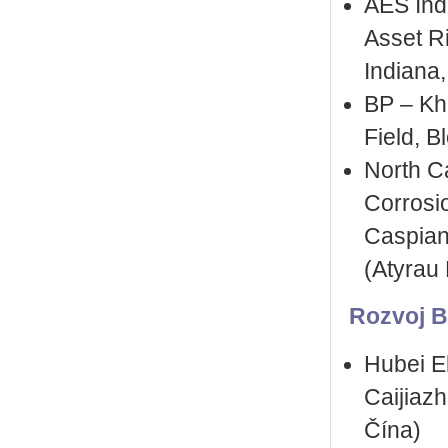
AES Ind
Asset Ri
Indiana
BP – Kh
Field, 
North C
Corrosi
Caspian
(Atyrau
Rozvoj BI
Hubei E
Caijiaz
Čína)