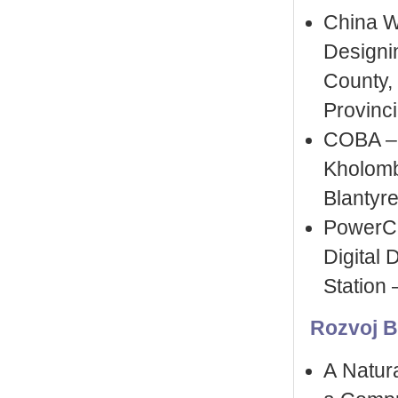
China W
Designi
County,
Provinc
COBA – 
Kholombi
Blantyre
PowerCh
Digital
Station
Rozvoj B
A Natur