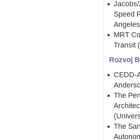
Jacobs/
Speed Ra
Angeles
MRT Cor
Transit
Rozvoj B
CEDD-AE
Anderso
The Pen
Archite
(Univer
The San
Autonom