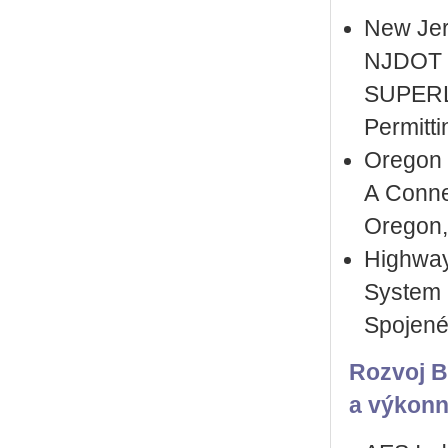
New Jer
NJDOT /
SUPERLO
Permitt
Oregon 
A Conne
Oregon
Highwa
System 
Spojené 
Rozvoj B
a výkonn