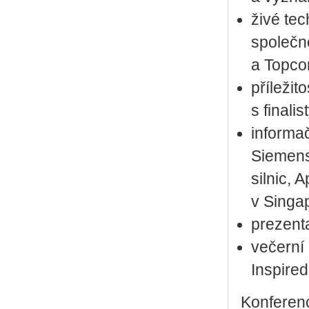
živé te
společno
a Topco
příležit
s finali
informač
Siemens
silnic,
v Singap
prezenta
večerní
Inspired
Konferenc