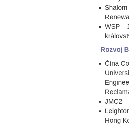
Shalom 
Renewal
WSP – 1
královst
Rozvoj B
Čína Con
Universi
Enginee
Reclama
JMC2 – 
Leighto
Hong Ko