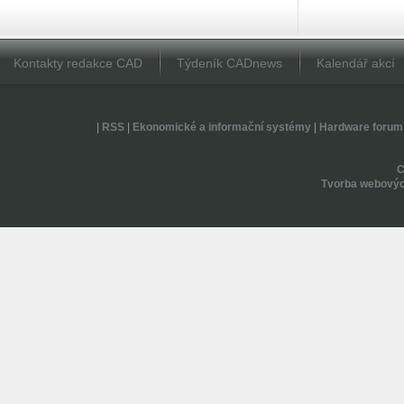
Kontakty redakce CAD
Týdeník CADnews
Kalendář akcí
|
RSS
|
Ekonomické a informační systémy
|
Hardware forum
Tvorba webovýc