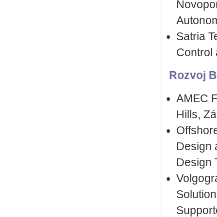
Novopor
Autonom
Satria T
Control 
Rozvoj B
AMEC Fo
Hills, Z
Offshore
Design 
Design T
Volgogr
Solutio
Support