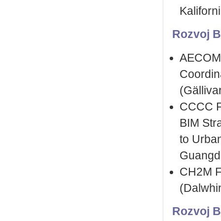
Kaliforn
Rozvoj BI
AECOM (
Coordin
(Gälliv
CCCC Fir
BIM Str
to Urba
Guangdo
CH2M Fa
(Dalwhin
Rozvoj BI