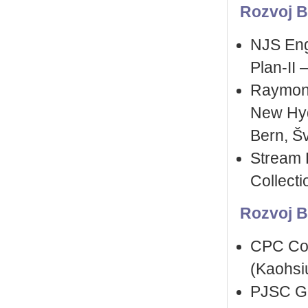
Rozvoj B
NJS Eng
Plan-II 
Raymond
New Hyd
Bern, Š
Stream 
Collecti
Rozvoj B
CPC Cor
(Kaohsi
PJSC Gi