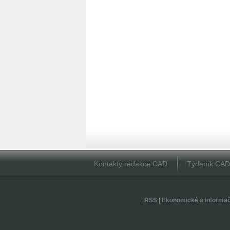
Kontakty redakce CAD
Týdeník CA
|
RSS
|
Ekonomické a informa