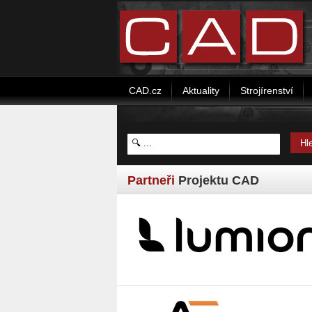
CAD.cz
Aktuality
Strojírenství
Partneři
Projektu CAD