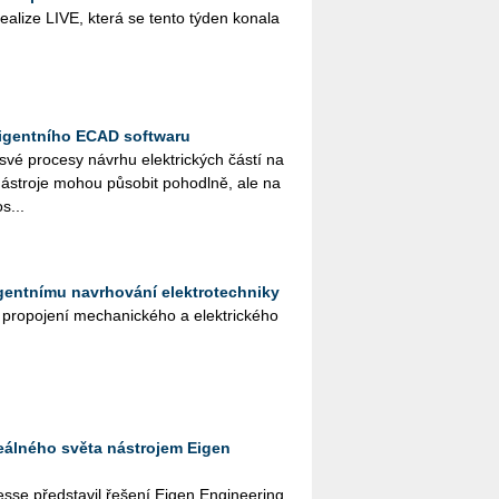
­a­li­ze LIVE, která se tento týden ko­na­la
ligentního ECAD softwaru
 své pro­ce­sy ná­vr­hu elek­tric­kých částí na
­stro­je mohou pů­so­bit po­ho­dl­ně, ale na
s...
igentnímu navrhování elektrotechniky
ro­po­je­ní me­cha­nic­ké­ho a elek­tric­ké­ho
reálného světa nástrojem Eigen
e před­sta­vil ře­še­ní Eigen En­gi­nee­ring