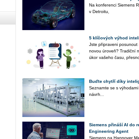
Na kon­fe­ren­ci Sie­mens Re
v De­t­ro­i­tu,
5 klíčových výhod inte
Jste při­pra­ve­ni po­su­nout
novou úroveň? Tra­dič­ní ná
úkor va­še­ho času, přes­no
Buďte chytří díky intel
Se­znam­te se s vý­ho­da­mi p
ná­vr­h...
Siemens přináší AI do 
Engineering Agent
Sie­mens na Han­no­ver Mess