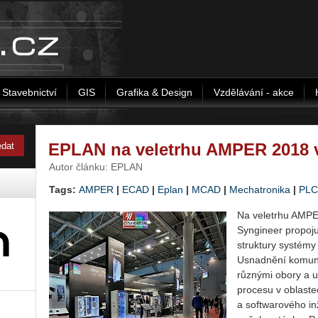
Stavebnictví
GIS
Grafika & Design
Vzdělávání - akce
EPLAN na veletrhu AMPER 2018 
Autor článku: EPLAN
Tags:
AMPER
|
ECAD
|
Eplan
|
MCAD
|
Mechatronika
|
PLC
Na veletrhu AMPE
Syngineer pro­po­j
struktury systém
Usnadnění komuni
různými obory a u
procesu v oblaste
a softwarového i