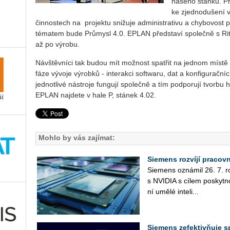
našeho stánku. Pro
ke zjednodušení v
čin­no­s­tech na projektu snižuje administrativu a chybovost p
tématem bude Průmysl 4.0. EPLAN představí společně s Ri
až po výrobu.
Návštěvníci tak budou mít možnost spatřit na jednom místě 
fáze vývoje výrobků - interakci softwaru, dat a konfigurační
jednotlivé nástroje fungují společně a tím podporují tvorbu
EPLAN najdete v hale P, stánek 4.02.
Mohlo by vás zajímat:
Siemens rozvíjí pracov
Sie­mens ozná­mil 26. 7. roz­
s NVI­DIA s cílem po­skyt­no
ní umělé in­te­li­...
Siemens zefektivňuje 