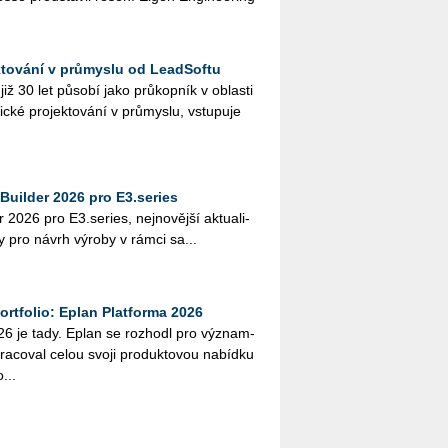
ktování v průmyslu od LeadSoftu
ž 30 let pů­so­bí jako prů­kop­ník v ob­las­ti
ic­ké pro­jek­to­vá­ní v prů­mys­lu, vstu­pu­je
Builder 2026 pro E3.series
2026 pro E3.​series, nej­no­věj­ší ak­tu­a­li­
­my pro návrh vý­ro­by v rámci sa...
rtfolio: Eplan Platforma 2026
6 je tady. Eplan se roz­ho­dl pro vý­znam­
a­co­val celou svoji pro­duk­to­vou na­bíd­ku
...