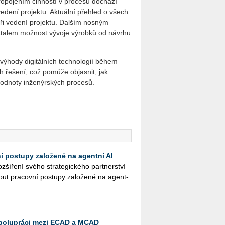
pojením činností v pro­cesu do­chá­zí
edení projektu. Aktuální přehled o všech
ři vedení pro­je­k­tu. Dalším nosným
ttalem možnost vývoje výrobků od návrhu
výhody digitálních technologií během
ch řešení, což pomůže objasnit, jak
 hodnoty inženýrských procesů.
ní postupy založené na agentní AI
ší­ře­ní svého stra­te­gic­ké­ho part­ner­ství
ut pra­cov­ní po­stu­py za­lo­že­né na agent­
spolupráci mezi ECAD a MCAD