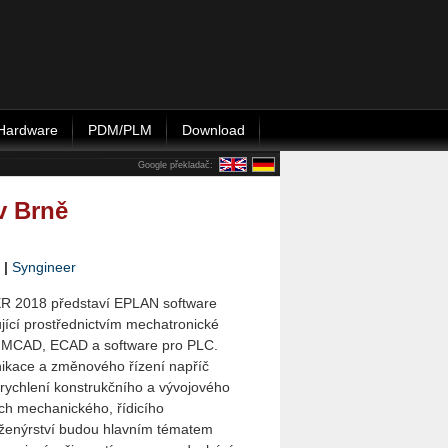
Hardware
PDM/PLM
Download
Google překladač:
v Brně
|
Syngineer
R 2018 představí EPLAN software
u­jí­cí prostřednictvím mechatronické
y MCAD, ECAD a software pro PLC.
kace a změnového řízení na­příč
rychlení konstrukčního a vývojového
ch mechanického, řídicího
nženýrství budou hlavním tématem