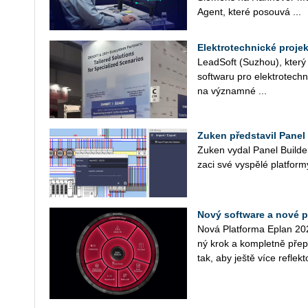
Agent, které po­sou­vá ...
Elektrotechnické proje
Lead­Soft (Suzhou), který ji
soft­wa­ru pro elek­tro­tech­n
na vý­znam­né ...
Zuken představil Panel 
Zuken vydal Panel Bu­il­der 
za­ci své vy­spě­lé plat­for
Nový software a nové po
Nová Plat­for­ma Eplan 202
ný krok a kom­plet­ně pře­pr
tak, aby ještě více re­flek­to