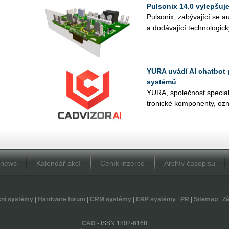
Pulsonix 14.0 vylepšuj
Pul­so­nix, za­bý­va­jí­cí se a
a do­dá­va­jí­cí tech­no­lo­gic­
YURA uvádí AI chatbot 
systémů
YURA, spo­leč­nost spe­ci­a­l
tro­nic­ké kom­po­nen­ty, ozn
Dnews
Kalendář akcí
Ceník inzerce
Archív časopisu
ční systémy
|
Hardware forum
|
CRM systémy
|
ERP systémy
|
PR
|
Sitemap
|
Zá
CAD
- ISSN 1802-6168