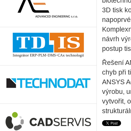
biotechno
3D tisk 
napoprvé,
Komplexní
návrh výr
postup ti
Řešení AN
chyb při 
ANSYS Add
výrobu, u
vytvořit, 
strukturál