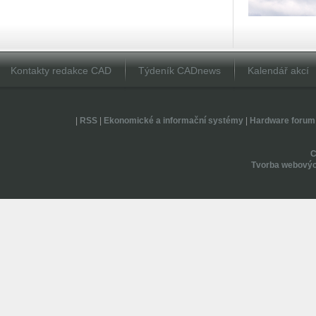
Kontakty redakce CAD
Týdeník CADnews
Kalendář akcí
|
RSS
|
Ekonomické a informační systémy
|
Hardware forum
Tvorba webovýc