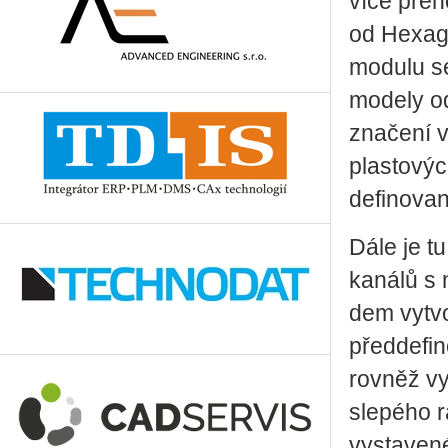
více přen
od Hexago
modulu se
modely od
značení 
plastovýc
definovan
Dále je t
kanálů s 
dem vytvo
předdefin
rovněž v
slepého r
vystavené 