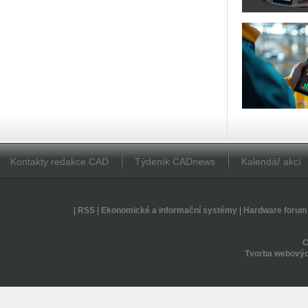
Kontakty redakce CAD
Týdeník CADnews
Kalendář akcí
|
RSS
|
Ekonomické a informační systémy
|
Hardware forum
Tvorba webovýc