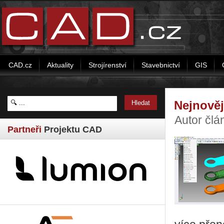
CAD.cz
Aktuality
Strojírenství
Stavebnictví
GIS
Nejnověj
Autor člá
Partneři
Projektu CAD