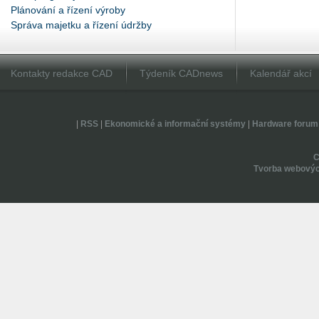
Plánování a řízení výroby
Správa majetku a řízení údržby
Kontakty redakce CAD
Týdeník CADnews
Kalendář akcí
|
RSS
|
Ekonomické a informační systémy
|
Hardware forum
Tvorba webovýc