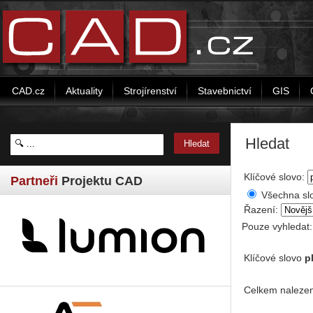
CAD.cz
Aktuality
Strojírenství
Stavebnictví
GIS
Hledat
Klíčové slovo:
Partneři
Projektu CAD
Všechna sl
Řazení:
Pouze vyhledat
Klíčové slovo
p
Celkem nalezen