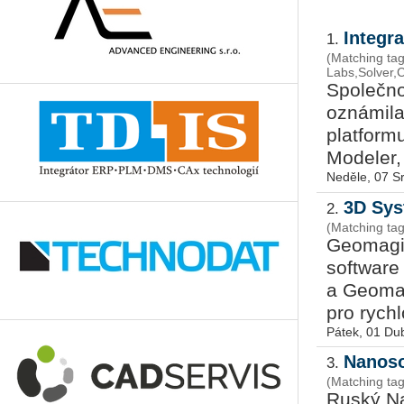
Integr
1.
(Matching tag
Labs,Solver
Společno
oznámila
platfor
Modeler,
Neděle, 07 S
3D Sys
2.
(Matching ta
Geomagic
softwar
a Geomag
pro rychl
Pátek, 01 Du
Nanoso
3.
(Matching ta
Ruský N