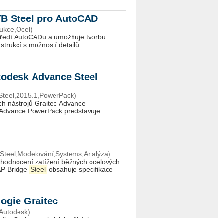
TB Steel pro AutoCAD
ukce,Ocel)
středí AutoCADu a umožňuje tvorbu
rukcí s možností detailů.
todesk Advance Steel
Steel,2015.1,PowerPack)
ch nástrojů Graitec Advance
 Advance PowerPack představuje
,Steel,Modelování,Systems,Analýza)
 hodnocení zatížení běžných ocelových
AP Bridge
Steel
obsahuje specifikace
logie Graitec
,Autodesk)