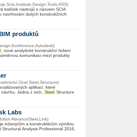
je,Scia,Institute,Design,Tools,HSS)
vá balíček nástrojů s názvem SCIA
o navrhování dutých konstrukčních
 BIM produktů
esign,Konference,Autodesk)
l
, nové analytické konstrukční řešení
ousměrnou komunikaci mezi produkty
ner
ebnictví,Ocel,Steel,Structure)
ializovaných aplikací, které
s návrhu. Jedna z nich,
Steel
Structure
esk Labs
,Robot-AdvanceSteel,Link)
e inženýrům a konstruktérům výměnu
Structural Analysis Professional 2016,