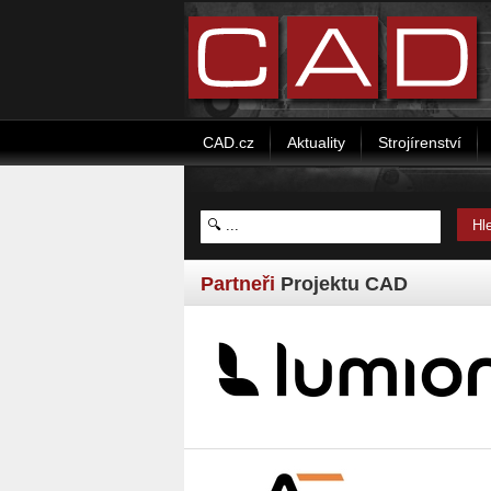
CAD.cz
Aktuality
Strojírenství
Partneři
Projektu CAD