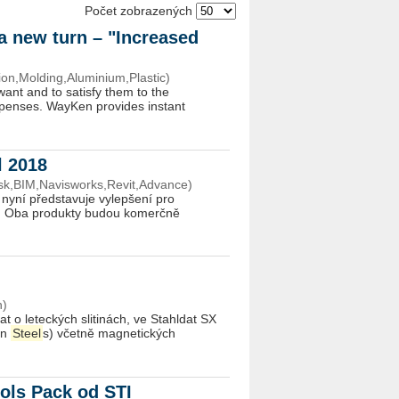
Počet zobrazených
a new turn – "Increased
ion,Molding,Aluminium,Plastic)
ant and to satisfy them to the
xpenses. WayKen provides instant
l 2018
sk,BIM,Navisworks,Revit,Advance)
nyní představuje vylepšení pro
. Oba produkty budou komerčně
n)
t o leteckých slitinách, ve Stahldat SX
an
Steel
s) včetně magnetických
ols Pack od STI