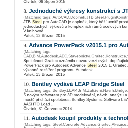
Čtvrtek, 06 Srpen 2015
Jednoduché výkresy konstrukcí s J
8.
(Matching tags: AutoCAD,Doplněk,JTB,Steel,PluginKonstr
JTB
Steel
pro AutoCAD je doplněk, který běží uvnitř pro
jednoduchých výkresů a komplexních rámů ocelových konst
V knihovně ...
Pátek, 13 Březen 2015
Advance PowerPack v2015.1 pro Au
9.
(Matching tags:
CAD,BIM,Autodesk,AEC,Stavebnictví,Graitec,Konstrukce,
Společnost Graitec oznámila novou verzi svých doplňující
PowerPack pro Autodesk Advance
Steel
2015.1. Graitec
výkonné rozšíření programu Autodesk ...
Pátek, 13 Březen 2015
Bentley vydává LEAP Bridge Steel
10.
(Matching tags: Bentley,LEAP,BrIM,Zatížení,Návrh,Bridge
S novým softwarem pro 3D modelování, návrh, analýzu a
mostů přichází společnost Bentley Systems. Software LE
AASHTO Load ...
Čtvrtek, 31 Červenec 2014
Autodesk koupil produkty a techno
11.
(Matching tags: Steel,Concrete,Advance,Graitec,Akvizice