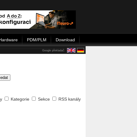
Hardware
PDM/PLM
Download
Google překladač:
ledat
ty
Kategorie
Sekce
RSS kanály