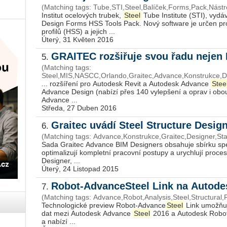
(Matching tags: Tube,STI,Steel,Balíček,Forms,Pack,Nástro
Institut ocelových trubek,
Steel
Tube Institute (STI), vydá
Design Forms HSS Tools Pack. Nový software je určen pr
profilů (HSS) a jejich ...
Úterý, 31 Květen 2016
GRAITEC rozšiřuje svou řadu nejen
5.
(Matching tags:
Steel,MIS,NASCC,Orlando,Graitec,Advance,Konstrukce,D
... rozšíření pro Autodesk Revit a Autodesk Advance
Stee
Advance Design (nabízí přes 140 vylepšení a oprav i ob
Advance ...
Středa, 27 Duben 2016
Graitec uvádí Steel Structure Desig
6.
(Matching tags: Advance,Konstrukce,Graitec,Designer,Stav
Sada Graitec Advance BIM Designers obsahuje sbírku spec
optimalizují kompletní pracovní postupy a urychlují proce
Designer, ...
Úterý, 24 Listopad 2015
Robot-AdvanceSteel Link na Autod
7.
(Matching tags: Advance,Robot,Analysis,Steel,Structural
Technologické preview Robot-Advance
Steel
Link umožňuj
dat mezi Autodesk Advance
Steel
2016 a Autodesk Robot 
a nabízí ...