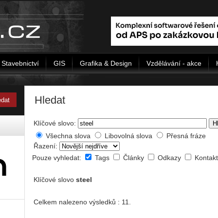
Stavebnictví
GIS
Grafika & Design
Vzdělávání - akce
Hledat
Klíčové slovo:
H
Všechna slova
Libovolná slova
Přesná fráze
Řazení:
Pouze vyhledat:
Tags
Články
Odkazy
Kontak
Klíčové slovo
steel
Celkem nalezeno výsledků : 11.