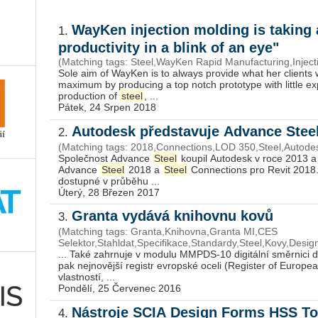
WayKen injection molding is taking 
1.
productivity in a blink of an eye"
(Matching tags: Steel,WayKen Rapid Manufacturing,Inject
Sole aim of WayKen is to always provide what her clients w
maximum by producing a top notch prototype with little e
production of
steel
, ...
Pátek, 24 Srpen 2018
Autodesk představuje Advance Stee
2.
(Matching tags: 2018,Connections,LOD 350,Steel,Autode
Společnost Advance
Steel
koupil Autodesk v roce 2013 a 
Advance
Steel
2018 a
Steel
Connections pro Revit 2018
dostupné v průběhu ...
Úterý, 28 Březen 2017
Granta vydává knihovnu kovů
3.
(Matching tags: Granta,Knihovna,Granta MI,CES
Selektor,Stahldat,Specifikace,Standardy,Steel,Kovy,Desig
... Také zahrnuje v modulu MMPDS-10 digitální směrnici da
pak nejnovější registr evropské oceli (Register of Europe
vlastností, ...
Pondělí, 25 Červenec 2016
Nástroje SCIA Design Forms HSS To
4.