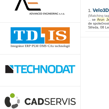
Velo3D
1.
(Matching tag
... se
Arun
J
Středa, 08 L