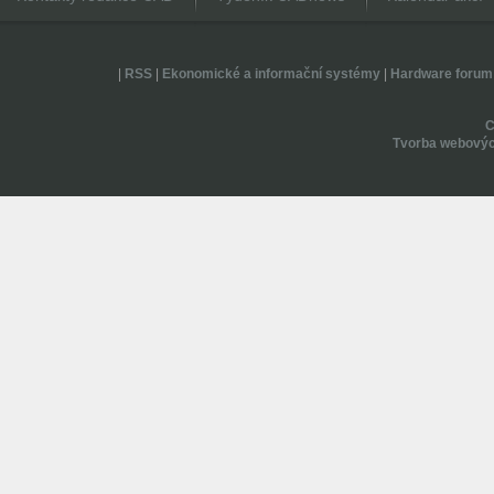
|
RSS
|
Ekonomické a informační systémy
|
Hardware forum
Tvorba webovýc