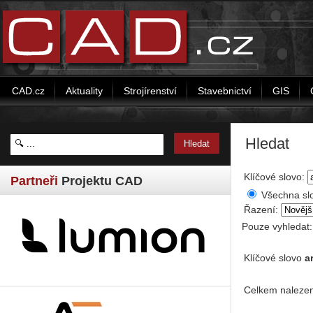
CAD.cz
Aktuality
Strojírenství
Stavebnictví
GIS
Hledat
Klíčové slovo:
Partneři
Projektu CAD
Všechna sl
Řazení:
Pouze vyhledat
Klíčové slovo
a
Celkem nalezen