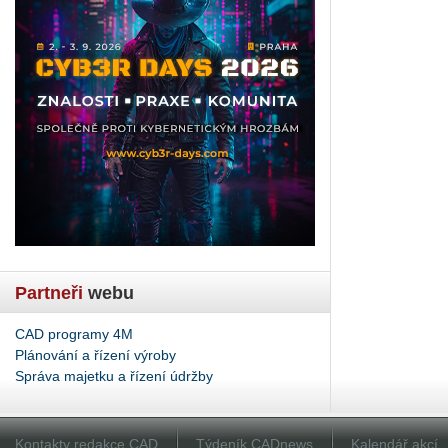
Partneři
webu
CAD programy 4M
Plánování a řízení výroby
Správa majetku a řízení údržby
Kontakty redakce CAD
Týdeník CADnews
Kalendář akcí