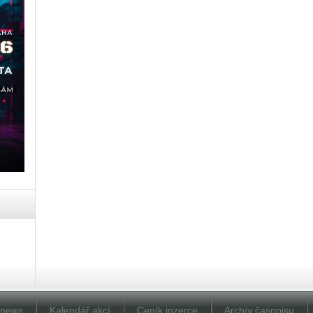
Dnews
Kalendář akcí
Ceník inzerce
Archív časopisu