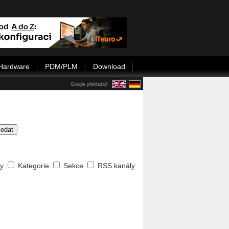
Hardware
PDM/PLM
Download
Google překladač:
ledat
ty
Kategorie
Sekce
RSS kanály