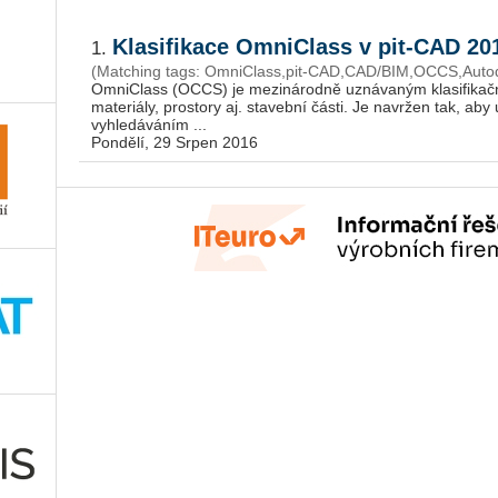
Klasifikace OmniClass v pit-CAD 2
1.
(Matching tags: OmniClass,pit-CAD,CAD/BIM,OCCS,Aut
OmniClass (OCCS) je mezinárodně uznávaným klasifikačn
materiály, prostory aj. stavební části. Je navržen tak, ab
vyhledáváním ...
Pondělí, 29 Srpen 2016