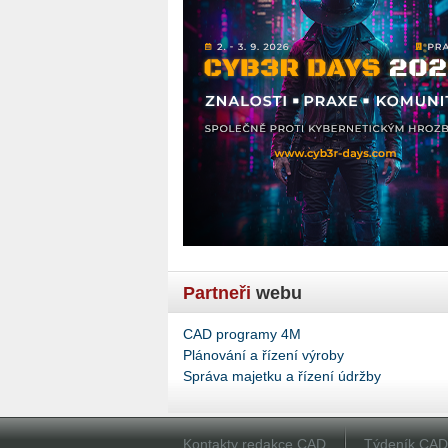
Partneři
webu
CAD programy 4M
Plánování a řízení výroby
Správa majetku a řízení údržby
Kontakty redakce CAD
Týdeník CA