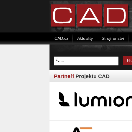
CAD.cz
Aktuality
Strojírenství
Partneři
Projektu CAD