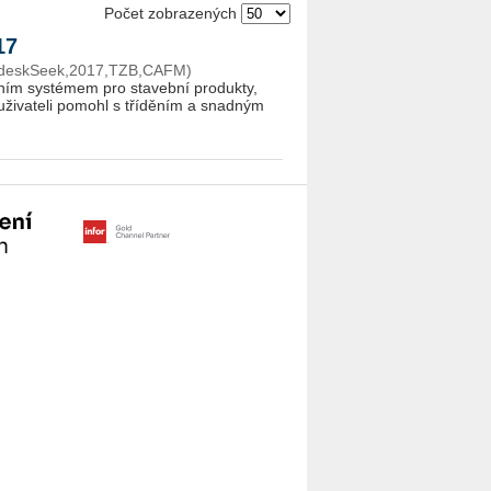
Počet zobrazených
017
odeskSeek,2017,TZB,CAFM)
ím systémem pro stavební produkty,
y uživateli pomohl s tříděním a snadným