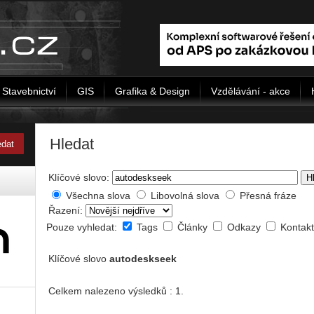
Stavebnictví
GIS
Grafika & Design
Vzdělávání - akce
Hledat
Klíčové slovo:
H
Všechna slova
Libovolná slova
Přesná fráze
Řazení:
Pouze vyhledat:
Tags
Články
Odkazy
Kontak
Klíčové slovo
autodeskseek
Celkem nalezeno výsledků : 1.